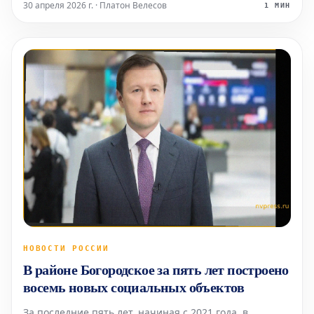
России в четверг, 30 апреля. На место происшествия
30 апреля 2026 г. · Платон Велесов
1 МИН
незамедлительно направлены пожарные расчеты,
горноспасательные отряд
НОВОСТИ РОССИИ
В районе Богородское за пять лет построено
восемь новых социальных объектов
За последние пять лет, начиная с 2021 года, в