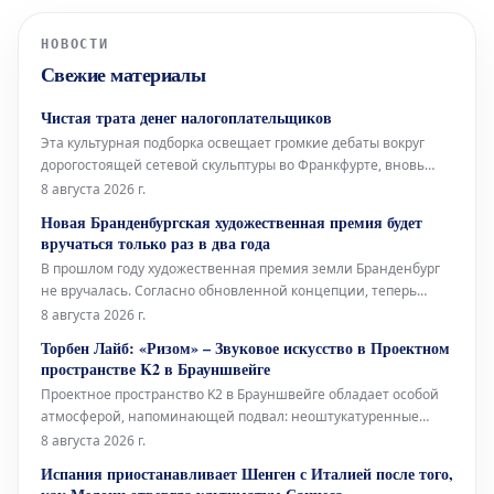
НОВОСТИ
Свежие материалы
Чистая трата денег налогоплательщиков
Эта культурная подборка освещает громкие дебаты вокруг
дорогостоящей сетевой скульптуры во Франкфурте, вновь
открывшуюся Галерею Аполлона в Лувре, культовое
8 августа 2026 г.
произведение Марселя Дюшана, а также необычный проект
Новая Бранденбургская художественная премия будет
Берлинского Фольксбюне, превращенного во временный
вручаться только раз в два года
открытый бассейн. Дебаты во
В прошлом году художественная премия земли Бранденбург
не вручалась. Согласно обновленной концепции, теперь
премия будет присуждаться только раз в два года, и это не
8 августа 2026 г.
единственное изменение. Правительство Бранденбурга,
Торбен Лайб: «Ризом» – Звуковое искусство в Проектном
утверждая новую структуру премии, намерено оказать
пространстве K2 в Брауншвейге
всестороннюю поддержку
Проектное пространство K2 в Брауншвейге обладает особой
атмосферой, напоминающей подвал: неоштукатуренные
стены, высоко расположенные окна и видимые трубы, словно
8 августа 2026 г.
сходящиеся сюда с верхних этажей. В этом уникальном
Испания приостанавливает Шенген с Италией после того,
окружении норвежский звуковой художник Торбен Лайб