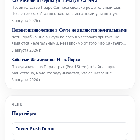
как Мелони отвергла ультиматум Санчеса
представляет свою ин
Правительство Педро Санчеса сделало решительный шаг.
После того как Италия отклонила испанский ультиматум
относительно пограничного контроля для испанских граждан
8 августа 2026 г.
(введенный Италией в ответ на нелегальное прибытие более
Несовершеннолетние в Сеуте не являются нелегальными
72 000 мигрантов в Сеуту неделю назад), испанское
Дети, прибывшие в Сеуту во время массового притока, не
правительство приняло от
являются нелегальными, независимо от того, что Сантьяго
Абаскаль называет их «захватчиками», а соглашения между
8 августа 2026 г.
Vox и Народной партией (PP) дегуманизируют их. Штурм
Забытые Жемчужины Нью-Йорка
границы поднимает вопросы об испанских спецслужбах,
Прогуливаясь по Перл-стрит (Pearl Street) в Чайна-тауне
степени лояльности сот
Манхэттена, мало кто задумывается, что ее название
указывает на первоначальную береговую линию Ист-Ривер
8 августа 2026 г.
XVII века в Нью-Йорке. Эта улица получила свое имя
благодаря скоплению раковин индейцев ленапе (Lenape),
расположенному в ее южной час
МЕНЮ
Партнёры
Tower Rush Demo