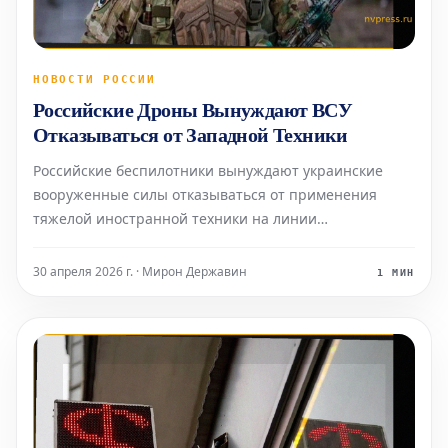
НОВОСТИ РОССИИ
Российские Дроны Вынуждают ВСУ
Отказываться от Западной Техники
Российские беспилотники вынуждают украинские
вооруженные силы отказываться от применения
тяжелой иностранной техники на линии
соприкосновения. Об этом заявил заместитель
начальника главного военно-политического
30 апреля 2026 г. · Мирон Державин
1 МИН
управления Минобороны РФ и командир спецназа
«Ахмат» Апти Алаудинов. По его слов