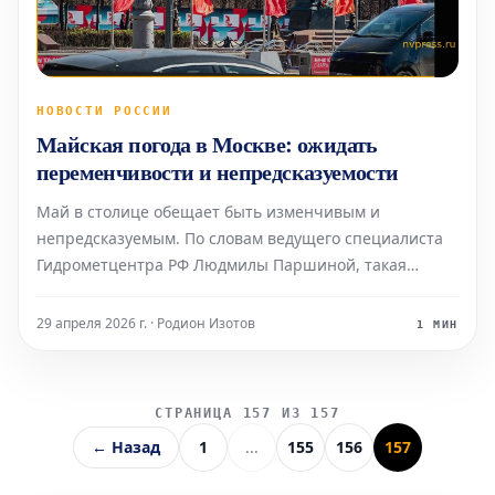
НОВОСТИ РОССИИ
Майская погода в Москве: ожидать
переменчивости и непредсказуемости
Май в столице обещает быть изменчивым и
непредсказуемым. По словам ведущего специалиста
Гидрометцентра РФ Людмилы Паршиной, такая
капризность погоды обусловлена сложным
взаимодействием сезонных, атмосферных и
29 апреля 2026 г. · Родион Изотов
1 МИН
климатических факторов. Эти колебания особенно
ощутимы в переходные периоды между сезо
СТРАНИЦА 157 ИЗ 157
← Назад
1
...
155
156
157