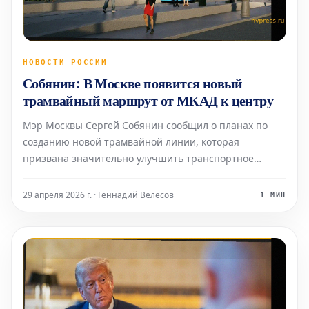
НОВОСТИ РОССИИ
Собянин: В Москве появится новый
трамвайный маршрут от МКАД к центру
Мэр Москвы Сергей Собянин сообщил о планах по
созданию новой трамвайной линии, которая
призвана значительно улучшить транспортное
сообщение для жителей района Ивановское. Об этом
глава города рассказал 29 апреля. В настоящее время
29 апреля 2026 г. · Геннадий Велесов
1 МИН
поездки на автобусах до ближайших станций
метрополитена зани