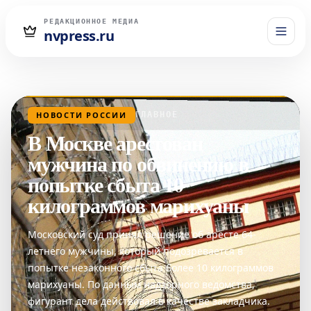
РЕДАКЦИОННОЕ МЕДИА
nvpress.ru
НОВОСТИ РОССИИ
ГЛАВНОЕ
В Москве арестован
мужчина по обвинению в
попытке сбыта 10
килограммов марихуаны
Московский суд принял решение об аресте 64-
летнего мужчины, который подозревается в
попытке незаконного сбыта более 10 килограммов
марихуаны. По данным надзорного ведомства,
фигурант дела действовал в качестве закладчика.