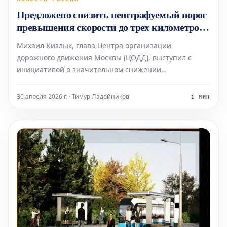
Предложено снизить нештрафуемый порог
превышения скорости до трех километров
в час
Михаил Кизлык, глава Центра организации
дорожного движения Москвы (ЦОДД), выступил с
инициативой о значительном снижении
нештрафуемого порога превышения скорости для
автомобилистов. Он заявил, что современные
30 апреля 2026 г. · Тимур Ладейников
1 МИН
дорожные камеры технически способны к таким
изменениям. В настоящее время безнаказ