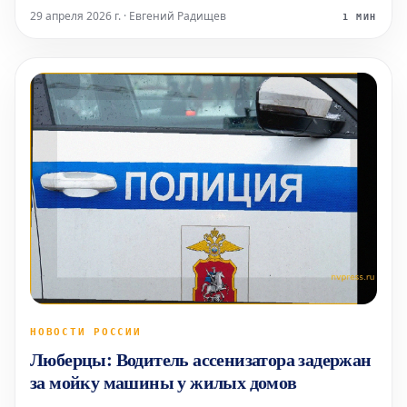
Евгения Цыганова. На фотографии, где лицо мальчика
29 апреля 2026 г. · Евгений Радищев
1 МИН
едва различимо, поклонники все же смогли заметить
по
НОВОСТИ РОССИИ
Люберцы: Водитель ассенизатора задержан
за мойку машины у жилых домов