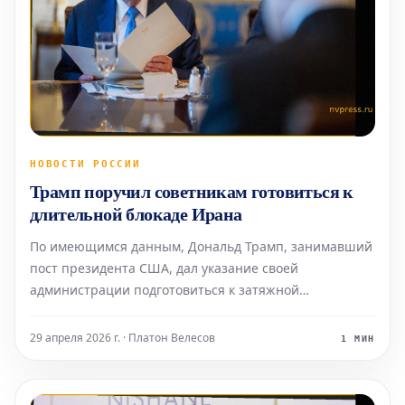
НОВОСТИ РОССИИ
Трамп поручил советникам готовиться к
длительной блокаде Ирана
По имеющимся данным, Дональд Трамп, занимавший
пост президента США, дал указание своей
администрации подготовиться к затяжной
экономической блокаде Ирана. Он расценивал этот
подход как менее рискованный вариант по
29 апреля 2026 г. · Платон Велесов
1 МИН
сравнению с возобновлением бомбардировок.
Отмечалось, что Трамп считал альтер