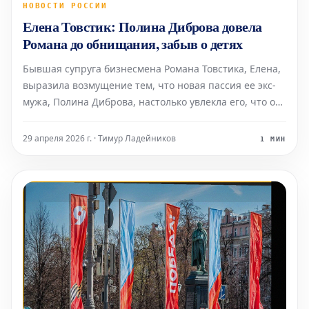
НОВОСТИ РОССИИ
Елена Товстик: Полина Диброва довела
Романа до обнищания, забыв о детях
Бывшая супруга бизнесмена Романа Товстика, Елена,
выразила возмущение тем, что новая пассия ее экс-
мужа, Полина Диброва, настолько увлекла его, что он
прекратил финансово поддерживать их шестерых
детей и практически забыл об их существовании.
29 апреля 2026 г. · Тимур Ладейников
1 МИН
«Мечты и счастье с новой женщиной ведут Романа-м