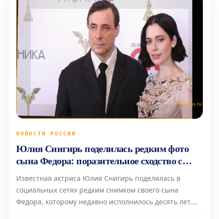
НОВОСТИ РОССИИ
Юлия Снигирь поделилась редким фото
сына Федора: поразительное сходство с
родителями-актерами
Известная актриса Юлия Снигирь поделилась в
социальных сетях редким снимком своего сына
Федора, которому недавно исполнилось десять лет.
Федор — общий ребенок Снигирь и ее супруга, актера