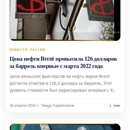
НОВОСТИ РОССИИ
Цена нефти Brent превысила 126 долларов
за баррель впервые с марта 2022 года
Цена июньских фьючерсов на нефть марки Brent
достигла отметки в 126,3 доллара за баррель. Этот
уровень стоимости был зафиксирован впервые с 9
марта 2022 года. К 07:50 утра по московскому времени
котировки Brent продемонстрировали значительный
30 апреля 2026 г. · Тимур Ладейников
1 МИН
рост на 12,6%, установившись на уровне 125,3
доллара