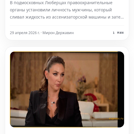
В подмосковных Люберцах правоохранительные
органы установили личность мужчины, который
сливал жидкость из ассенизаторской машины и затем
мыл ее цистерну вблизи жилых домов. Инцидент
привлек внимание общественности после появления
29 апреля 2026 г. · Мирон Державин
1 МИН
видеозаписи в интернете, где были запечатлены
действия водите