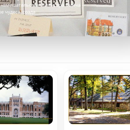
т «вмешательства» Спенсера Финча —
 чудеса, созда