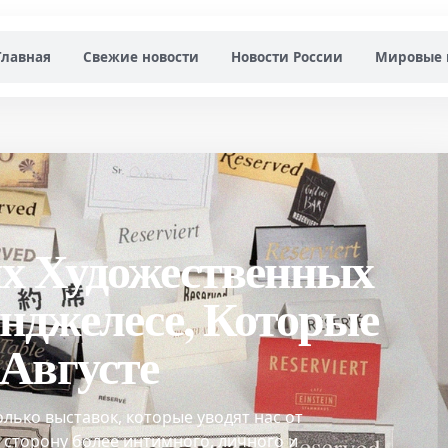
Главная
Свежие новости
Новости России
Мировые 
х Художественных
нджелесе, Которые
 Августе
лько выставок, которые уводят нас от
 сторону более интимного, личного и