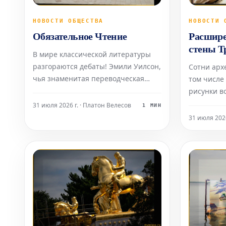
НОВОСТИ ОБЩЕСТВА
НОВОСТИ 
Обязательное Чтение
Расшире
стены Т
В мире классической литературы
наскал
разгораются дебаты! Эмили Уилсон,
Сотни арх
возрасто
чья знаменитая переводческая
том числе
работа над «Одиссеей» бросила
рисунки в
вызов традиционным западным и
оказались
31 июля 2026 г. · Платон Велесов
1 МИН
мизогинистским подходам, вызвала
уничтожен
31 июля 2026
настоящий фурор своей
планов ад
язвительной рецензией на фильм
расширен
Кристофера Нолана,
границе С
опубликованной в London Review
штат Теха
Кастаньед