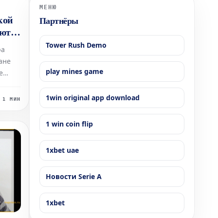
годовым доходом до 200 000 долларов США будут
МЕНЮ
иметь пра
кой
Партнёры
яют
Tower Rush Demo
ра
ане
play mines game
е
 был
1win original app download
1 МИН
ывших
1 win coin flip
,
1xbet uae
 и
Новости Serie A
1xbet