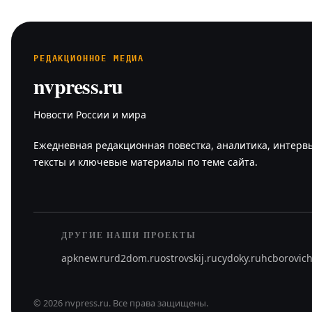
РЕДАКЦИОННОЕ МЕДИА
nvpress.ru
Новости России и мира
Ежедневная редакционная повестка, аналитика, интерв
тексты и ключевые материалы по теме сайта.
ДРУГИЕ НАШИ ПРОЕКТЫ
apknew.ru
rd2dom.ru
ostrovskij.ru
cydoky.ru
hcborovich
©
2026
nvpress.ru
.
Все права защищены.