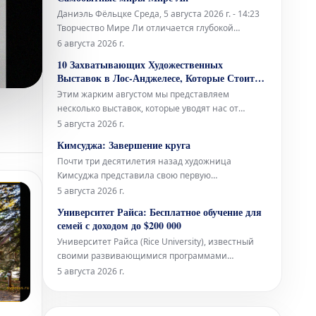
культурного учреждения.
Даниэль Фёльцке Среда, 5 августа 2026 г. - 14:23
Творчество Мире Ли отличается глубокой
индивидуальностью и своеобразным подходом к
6 августа 2026 г.
искусству. Ее работы погружают зрителя в
10 Захватывающих Художественных
уникальные и порой провокационные
Выставок в Лос-Анджелесе, Которые Стоит
пространства, полные необычных форм и
Посетить в Августе
Этим жарким августом мы представляем
концепций, которые бросают вызов привычном
несколько выставок, которые уводят нас от
грандиозных художественных высказываний в
5 августа 2026 г.
сторону более интимного, личного и
Кимсуджа: Завершение круга
повседневного. Галерея Lisson демонстрирует
Почти три десятилетия назад художница
«вмешательства» Спенсера Финча —
Кимсуджа представила свою первую
небольшие, раскрашенные и коллажированные
персональную выставку в Северной Америке под
5 августа 2026 г.
чудеса, созда
названием «Поле прачечной/Вшивая прогулка,
Университет Райса: Бесплатное обучение для
Глядя в шитье». Она была организована в
семей с доходом до $200 000
галереях Оквилла — музее современного
Университет Райса (Rice University), известный
искусства в богатом городе на озере Онтарио,
своими развивающимися программами
располож
бакалавриата в области искусств, объявил о
5 августа 2026 г.
значительном расширении своей политики
финансовой помощи. Начиная с набора
студентов 2027 года, учащиеся из семей с