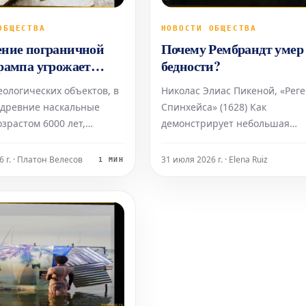
ОБЩЕСТВА
НОВОСТИ ОБЩЕСТВА
ние пограничной
Почему Рембрандт умер
рампа угрожает
бедности?
ьным рисункам
еологических объектов, в
Николас Элиас Пикеной, «Рег
м 6000 лет
 древние наскальные
Спинхейса» (1628) Как
озрастом 6000 лет,
демонстрирует небольшая
 под угрозой
дополнительная часть выстав
ия. Это происходит из-за
«Рембрандт 1632: Создание
 г. · Платон Велесов
31 июля 2026 г. · Elena Ruiz
1 МИН
министрации Трампа по
бренда», имя Рембрандта до с
ию барьера на южной
пор обладает огромной
ША в регионе Биг-Бенд,
коммерческой
с. По словам Аманды
привлекательностью. На одно
а, директо
стендов представлены рекла