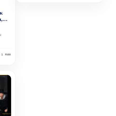
ик
,
ы
 из
1 МИН
зрасте