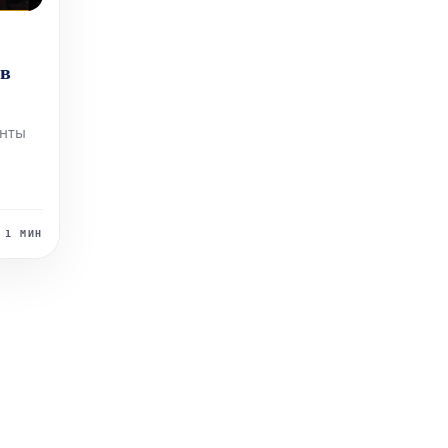
 в
енты
ки
1 МИН
их
м из
мны