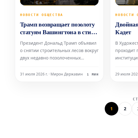
НОВОСТИ ОБЩЕСТВА
НОВОСТИ 
Трамп возвращает позолоту
Двойная
статуям Вашингтона в стиле
Кадет
Мар-а-Лаго
Президент Дональд Трамп объявил
В Художес
о снятии строительных лесов вокруг
проходит 
двух недавно позолоченных
институци
бронзовых конных скульптур в
художницы
Вашингтоне, округ Колумбия. 27
Ее стены 
31 июля 2026 г. · Мирон Державин
29 июля 2026
1 МИН
июля президент опубликовал
вручную 
фотографии процесса, сопроводив
ящерицами
их сообщением: «Снимаем леса с
превращаю
С
позолоченных скульптур «Искусство
маленькие
1
2
войны»!»
или цепля
слов