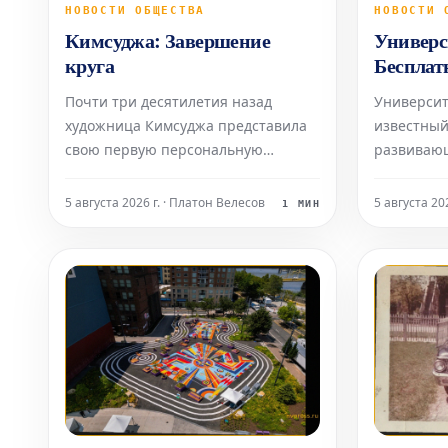
НОВОСТИ ОБЩЕСТВА
НОВОСТИ 
Кимсуджа: Завершение
Универс
круга
Бесплат
семей с 
Почти три десятилетия назад
Университе
художница Кимсуджа представила
известный
свою первую персональную
развиваю
выставку в Северной Америке под
бакалавриа
названием «Поле прачечной/
объявил о
5 августа 2026 г. · Платон Велесов
5 августа 20
1 МИН
Вшивая прогулка, Глядя в шитье».
расширени
Она была организована в галереях
финансово
Оквилла — музее современного
набора сту
искусства в богатом городе на озере
учащиеся 
Онтарио, располож
доходом д
будут име