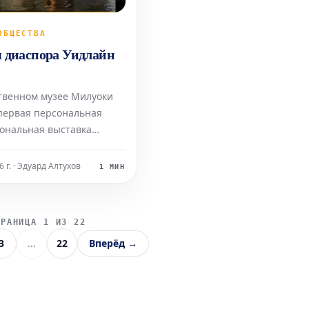
ОБЩЕСТВА
 диаспора Уидлайн
твенном музее Милуоки
первая персональная
ональная выставка
 Уидлайн Кадет в США.
украшены созданными
 г. · Эдуард Алтухов
1 МИН
керамическими
, хвосты которых
тся в цветы. Эти
ТРАНИЦА 1 ИЗ 22
 фигурки, притаившиеся
3
...
22
Вперёд →
ющиеся за углы потолка,