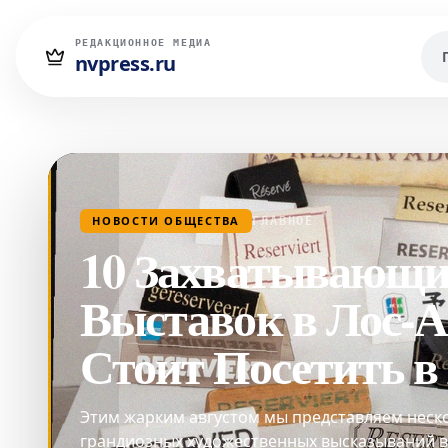
РЕДАКЦИОННОЕ МЕДИА
nvpress.ru
НОВОСТИ ОБЩЕСТВА
ГЛАВНОЕ
10 Захватывающи
Выставок в Лос-А
Стоит Посетить в
Этим жарким августом мы представляем неско
грандиозных художественных высказываний в