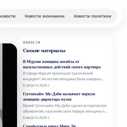
новости
Новости экономики
Новости политики
НОВОСТИ
Свежие материалы
В Мурсии женщина погибла от
насильственных действий своего партнера
В городе Мурсия произошел трагический
инцидент: 44-летняя женщина была найдена
мертвой в помещении обувной мастерской.
6 августа 2026 г.
Согласно предварительным данным, причиной
Гуггенхайм Абу-Даби назначает первую
смерти стали ножевые ранения,
женщину-директора музея
предположительно нанесенные ее партнером.
Музей Гуггенхайм Абу-Даби сделал историческое
Тело погибшей обнаружили в одной из торговых
объявление, назначив свою первую женщину на
галерей коммерчес
должность директора. Это значительное событие
6 августа 2026 г.
открывает новую главу в управлении и развитии
Самобытные миры Мире Ли