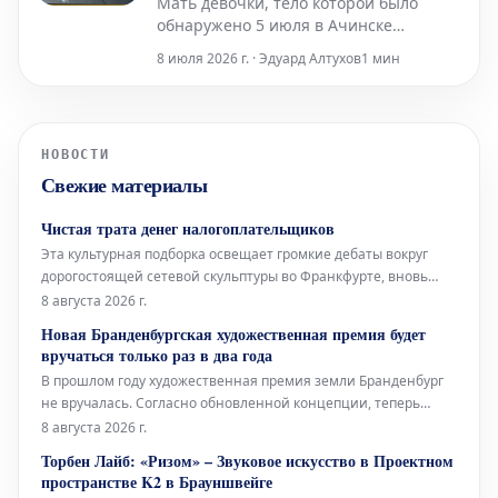
Мать девочки, тело которой было
обнаружено 5 июля в Ачинске
Красноярского края после её
8 июля 2026 г. · Эдуард Алтухов
1 мин
исчезновения, на данный момент
сохраняет статус свидетеля в рамках
расследования. Эту информацию во
вторник, 7 июля, подтвердили в
НОВОСТИ
региональном управлении
Свежие материалы
Следственного комитета России.
Представитель в
Чистая трата денег налогоплательщиков
Эта культурная подборка освещает громкие дебаты вокруг
дорогостоящей сетевой скульптуры во Франкфурте, вновь
открывшуюся Галерею Аполлона в Лувре, культовое
8 августа 2026 г.
произведение Марселя Дюшана, а также необычный проект
Новая Бранденбургская художественная премия будет
Берлинского Фольксбюне, превращенного во временный
вручаться только раз в два года
открытый бассейн. Дебаты во
В прошлом году художественная премия земли Бранденбург
не вручалась. Согласно обновленной концепции, теперь
премия будет присуждаться только раз в два года, и это не
8 августа 2026 г.
единственное изменение. Правительство Бранденбурга,
Торбен Лайб: «Ризом» – Звуковое искусство в Проектном
утверждая новую структуру премии, намерено оказать
пространстве K2 в Брауншвейге
всестороннюю поддержку