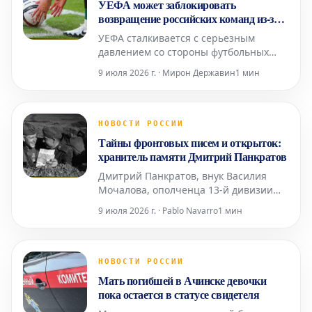
УЕФА может заблокировать
взрывах в нескольких иранских
возвращение российских команд из-за
городах, вкл
давления трех стран
УЕФА сталкивается с серьезным
давлением со стороны футбольных
ассоциаций Англии, Германии и
9 июля 2026 г. · Мирон Державин
1 мин
Франции, что может помешать
возвращению российских команд на
международную арену. Эти ключевые
европейские федерации сохраняют
НОВОСТИ РОССИИ
категорическую позицию против
Тайны фронтовых писем и открыток:
такого шага. Ранее, в 2023 году, УЕФА
хранитель памяти Дмитрий Панкратов
уже
Дмитрий Панкратов, внук Василия
Мочалова, ополченца 13-й дивизии
народного ополчения Ростокинского
9 июля 2026 г. · Pablo Navarro
1 мин
района Москвы, на протяжении 30 лет
скрупулезно собирает почтовые
документы времен Великой
Отечественной войны. В его
НОВОСТИ РОССИИ
уникальной коллекции насчитывается
Мать погибшей в Ачинске девочки
около пяти тысяч различных
пока остается в статусе свидетеля
артефактов: конв