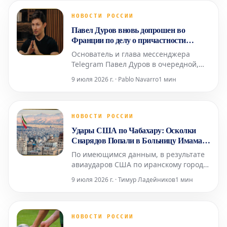
с текущей экономической ситуацией.
Об этом сообщила Людмила Иванова-
НОВОСТИ РОССИИ
Швец, доцент базовой кафедры
Павел Дуров вновь допрошен во
Торгово-промышленной пал
Франции по делу о причастности
Telegram к преступной деятельности
Основатель и глава мессенджера
Telegram Павел Дуров в очередной,
уже четвертый раз прошел допрос в
9 июля 2026 г. · Pablo Navarro
1 мин
Париже. Это произошло в среду, 8
июля, в рамках расследования,
начатого в 2024 году, как сообщило
агентство AFP. Следственные судьи,
НОВОСТИ РОССИИ
занимающиеся делом о возможной
Удары США по Чабахару: Осколки
причастности его платформы к про
Снарядов Попали в Больницу Имама
Али
По имеющимся данным, в результате
авиаударов США по иранскому городу
Чабахар осколки снарядов попали в
9 июля 2026 г. · Тимур Ладейников
1 мин
местную больницу Имама Али.
Информация о пострадавших среди
пациентов или персонала
медицинского учреждения пока не
НОВОСТИ РОССИИ
поступала. Ранее сообщалось о