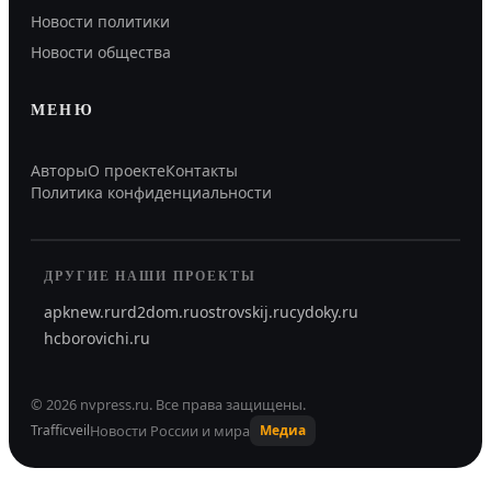
Новости политики
Новости общества
МЕНЮ
Авторы
О проекте
Контакты
Политика конфиденциальности
ДРУГИЕ НАШИ ПРОЕКТЫ
apknew.ru
rd2dom.ru
ostrovskij.ru
cydoky.ru
hcborovichi.ru
©
2026
nvpress.ru
.
Все права защищены.
Новости России и мира
Trafficveil
Медиа