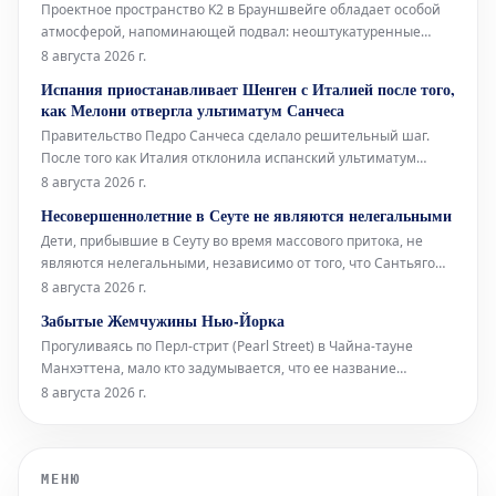
Проектное пространство K2 в Брауншвейге обладает особой
атмосферой, напоминающей подвал: неоштукатуренные
стены, высоко расположенные окна и видимые трубы, словно
8 августа 2026 г.
сходящиеся сюда с верхних этажей. В этом уникальном
Испания приостанавливает Шенген с Италией после того,
окружении норвежский звуковой художник Торбен Лайб
как Мелони отвергла ультиматум Санчеса
представляет свою ин
Правительство Педро Санчеса сделало решительный шаг.
После того как Италия отклонила испанский ультиматум
относительно пограничного контроля для испанских граждан
8 августа 2026 г.
(введенный Италией в ответ на нелегальное прибытие более
Несовершеннолетние в Сеуте не являются нелегальными
72 000 мигрантов в Сеуту неделю назад), испанское
Дети, прибывшие в Сеуту во время массового притока, не
правительство приняло от
являются нелегальными, независимо от того, что Сантьяго
Абаскаль называет их «захватчиками», а соглашения между
8 августа 2026 г.
Vox и Народной партией (PP) дегуманизируют их. Штурм
Забытые Жемчужины Нью-Йорка
границы поднимает вопросы об испанских спецслужбах,
Прогуливаясь по Перл-стрит (Pearl Street) в Чайна-тауне
степени лояльности сот
Манхэттена, мало кто задумывается, что ее название
указывает на первоначальную береговую линию Ист-Ривер
8 августа 2026 г.
XVII века в Нью-Йорке. Эта улица получила свое имя
благодаря скоплению раковин индейцев ленапе (Lenape),
расположенному в ее южной час
МЕНЮ