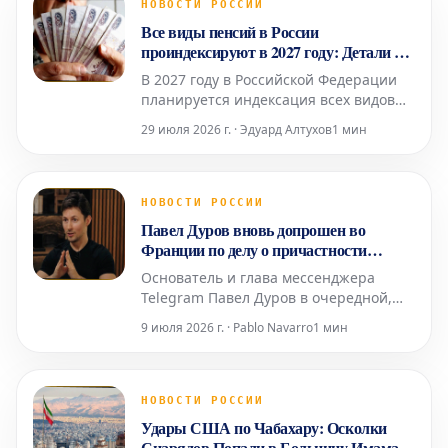
НОВОСТИ РОССИИ
Все виды пенсий в России
проиндексируют в 2027 году: Детали от
эксперта
В 2027 году в Российской Федерации
планируется индексация всех видов
пенсионных выплат, однако точные
29 июля 2026 г. · Эдуард Алтухов
1 мин
сроки и механизмы их осуществления
будут скорректированы в соответствии
с текущей экономической ситуацией.
Об этом сообщила Людмила Иванова-
НОВОСТИ РОССИИ
Швец, доцент базовой кафедры
Павел Дуров вновь допрошен во
Торгово-промышленной пал
Франции по делу о причастности
Telegram к преступной деятельности
Основатель и глава мессенджера
Telegram Павел Дуров в очередной,
уже четвертый раз прошел допрос в
9 июля 2026 г. · Pablo Navarro
1 мин
Париже. Это произошло в среду, 8
июля, в рамках расследования,
начатого в 2024 году, как сообщило
агентство AFP. Следственные судьи,
НОВОСТИ РОССИИ
занимающиеся делом о возможной
Удары США по Чабахару: Осколки
причастности его платформы к про
Снарядов Попали в Больницу Имама