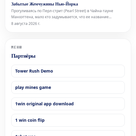
Vox и Народной партией (PP) дегуманизируют их. Штурм
Забытые Жемчужины Нью-Йорка
границы поднимает вопросы об испанских спецслужбах,
Прогуливаясь по Перл-стрит (Pearl Street) в Чайна-тауне
степени лояльности сот
Манхэттена, мало кто задумывается, что ее название
указывает на первоначальную береговую линию Ист-Ривер
8 августа 2026 г.
XVII века в Нью-Йорке. Эта улица получила свое имя
благодаря скоплению раковин индейцев ленапе (Lenape),
расположенному в ее южной час
МЕНЮ
Партнёры
Tower Rush Demo
play mines game
1win original app download
1 win coin flip