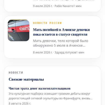
народного ополчения Ростокинского
9 июля 2026 г. · Pablo Navarro
1 мин
района Москвы, на протяжении 30 лет
скрупулезно собирает почтовые
документы времен Великой
Отечественной войны. В его
НОВОСТИ РОССИИ
уникальной коллекции насчитывается
Мать погибшей в Ачинске девочки
около пяти тысяч различных
пока остается в статусе свидетеля
артефактов: конв
Мать девочки, тело которой было
обнаружено 5 июля в Ачинске
Красноярского края после её
8 июля 2026 г. · Эдуард Алтухов
1 мин
исчезновения, на данный момент
сохраняет статус свидетеля в рамках
расследования. Эту информацию во
вторник, 7 июля, подтвердили в
НОВОСТИ
региональном управлении
Свежие материалы
Следственного комитета России.
Представитель в
Чистая трата денег налогоплательщиков
Эта культурная подборка освещает громкие дебаты вокруг
дорогостоящей сетевой скульптуры во Франкфурте, вновь
открывшуюся Галерею Аполлона в Лувре, культовое
8 августа 2026 г.