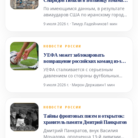
Али
По имеющимся данным, в результате
авиаударов США по иранскому городу
Чабахар осколки снарядов попали в
9 июля 2026 г. · Тимур Ладейников
1 мин
местную больницу Имама Али.
Информация о пострадавших среди
пациентов или персонала
медицинского учреждения пока не
НОВОСТИ РОССИИ
поступала. Ранее сообщалось о
УЕФА может заблокировать
взрывах в нескольких иранских
возвращение российских команд из-за
городах, вкл
давления трех стран
УЕФА сталкивается с серьезным
давлением со стороны футбольных
ассоциаций Англии, Германии и
9 июля 2026 г. · Мирон Державин
1 мин
Франции, что может помешать
возвращению российских команд на
международную арену. Эти ключевые
европейские федерации сохраняют
НОВОСТИ РОССИИ
категорическую позицию против
Тайны фронтовых писем и открыток:
такого шага. Ранее, в 2023 году, УЕФА
хранитель памяти Дмитрий Панкратов
уже
Дмитрий Панкратов, внук Василия
Мочалова, ополченца 13-й дивизии