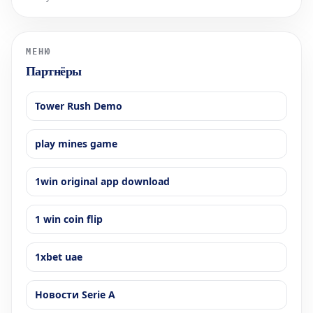
сходящиеся сюда с верхних этажей. В этом уникальном
окружении норвежский звуковой художник Торбен Лайб
представляет свою ин
МЕНЮ
Партнёры
Tower Rush Demo
play mines game
1win original app download
1 win coin flip
1xbet uae
Новости Serie A