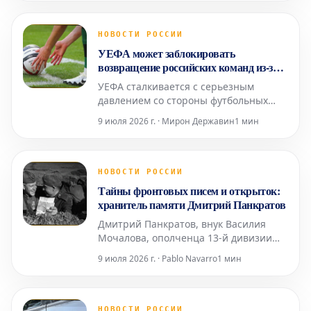
Информация о пострадавших среди
пациентов или персонала
медицинского учреждения пока не
НОВОСТИ РОССИИ
поступала. Ранее сообщалось о
УЕФА может заблокировать
взрывах в нескольких иранских
возвращение российских команд из-за
городах, вкл
давления трех стран
УЕФА сталкивается с серьезным
давлением со стороны футбольных
ассоциаций Англии, Германии и
9 июля 2026 г. · Мирон Державин
1 мин
Франции, что может помешать
возвращению российских команд на
международную арену. Эти ключевые
европейские федерации сохраняют
НОВОСТИ РОССИИ
категорическую позицию против
Тайны фронтовых писем и открыток:
такого шага. Ранее, в 2023 году, УЕФА
хранитель памяти Дмитрий Панкратов
уже
Дмитрий Панкратов, внук Василия
Мочалова, ополченца 13-й дивизии
народного ополчения Ростокинского
9 июля 2026 г. · Pablo Navarro
1 мин
района Москвы, на протяжении 30 лет
скрупулезно собирает почтовые
документы времен Великой
Отечественной войны. В его
НОВОСТИ РОССИИ