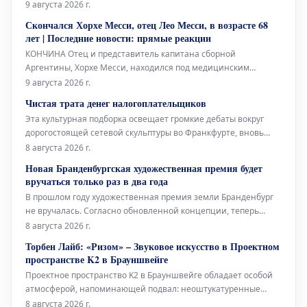
заключить соглашение с "ПСЖ". Валенсийский нападающий
9 августа 2026 г.
принял решение покинуть каталонский клуб после того, как
Скончался Хорхе Месси, отец Лео Месси, в возрасте 68
забил победный гол в финале Чемпионата мира, и сообщил
лет | Последние новости: прямые реакции
об этом главному тренеру Ханси Флику
КОНЧИНА Отец и представитель капитана сборной
Аргентины, Хорхе Месси, находился под медицинским
наблюдением в течение нескольких месяцев из-за своего
9 августа 2026 г.
серьезного состояния здоровья. Сегодня стало известно о его
Чистая трата денег налогоплательщиков
кончине в возрасте 68 лет, что потрясло весь футбольный
Эта культурная подборка освещает громкие дебаты вокруг
мир.
дорогостоящей сетевой скульптуры во Франкфурте, вновь
открывшуюся Галерею Аполлона в Лувре, культовое
8 августа 2026 г.
произведение Марселя Дюшана, а также необычный проект
Новая Бранденбургская художественная премия будет
Берлинского Фольксбюне, превращенного во временный
вручаться только раз в два года
открытый бассейн. Дебаты во
В прошлом году художественная премия земли Бранденбург
не вручалась. Согласно обновленной концепции, теперь
премия будет присуждаться только раз в два года, и это не
8 августа 2026 г.
единственное изменение. Правительство Бранденбурга,
Торбен Лайб: «Ризом» – Звуковое искусство в Проектном
утверждая новую структуру премии, намерено оказать
пространстве K2 в Брауншвейге
всестороннюю поддержку
Проектное пространство K2 в Брауншвейге обладает особой
атмосферой, напоминающей подвал: неоштукатуренные
стены, высоко расположенные окна и видимые трубы, словно
8 августа 2026 г.