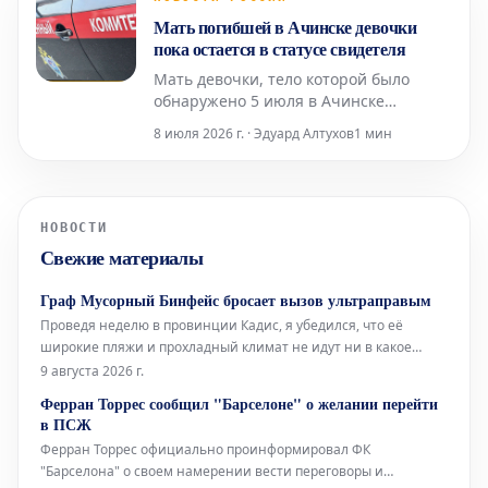
уникальной коллекции насчитывается
Мать погибшей в Ачинске девочки
около пяти тысяч различных
пока остается в статусе свидетеля
артефактов: конв
Мать девочки, тело которой было
обнаружено 5 июля в Ачинске
Красноярского края после её
8 июля 2026 г. · Эдуард Алтухов
1 мин
исчезновения, на данный момент
сохраняет статус свидетеля в рамках
расследования. Эту информацию во
вторник, 7 июля, подтвердили в
НОВОСТИ
региональном управлении
Свежие материалы
Следственного комитета России.
Представитель в
Граф Мусорный Бинфейс бросает вызов ультраправым
Проведя неделю в провинции Кадис, я убедился, что её
широкие пляжи и прохладный климат не идут ни в какое
сравнение со средиземноморским побережьем. Здесь, в
9 августа 2026 г.
Барселоне, без кондиционера не обойтись, тогда как там,
Ферран Торрес сообщил "Барселоне" о желании перейти
благодаря океанским бризам, смягчающим силу солнца, он
в ПСЖ
совершенно не нужен.
Ферран Торрес официально проинформировал ФК
"Барселона" о своем намерении вести переговоры и