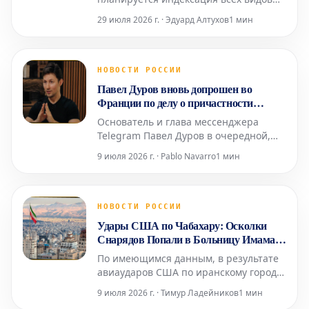
пенсионных выплат, однако точные
29 июля 2026 г. · Эдуард Алтухов
1 мин
сроки и механизмы их осуществления
будут скорректированы в соответствии
с текущей экономической ситуацией.
Об этом сообщила Людмила Иванова-
НОВОСТИ РОССИИ
Швец, доцент базовой кафедры
Павел Дуров вновь допрошен во
Торгово-промышленной пал
Франции по делу о причастности
Telegram к преступной деятельности
Основатель и глава мессенджера
Telegram Павел Дуров в очередной,
уже четвертый раз прошел допрос в
9 июля 2026 г. · Pablo Navarro
1 мин
Париже. Это произошло в среду, 8
июля, в рамках расследования,
начатого в 2024 году, как сообщило
агентство AFP. Следственные судьи,
НОВОСТИ РОССИИ
занимающиеся делом о возможной
Удары США по Чабахару: Осколки
причастности его платформы к про
Снарядов Попали в Больницу Имама
Али
По имеющимся данным, в результате
авиаударов США по иранскому городу
Чабахар осколки снарядов попали в
9 июля 2026 г. · Тимур Ладейников
1 мин
местную больницу Имама Али.