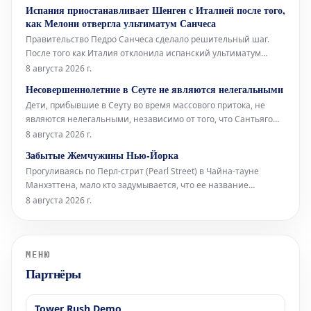
сходящиеся сюда с верхних этажей. В этом уникальном
Испания приостанавливает Шенген с Италией после того,
окружении норвежский звуковой художник Торбен Лайб
как Мелони отвергла ультиматум Санчеса
представляет свою ин
Правительство Педро Санчеса сделало решительный шаг.
После того как Италия отклонила испанский ультиматум
относительно пограничного контроля для испанских граждан
8 августа 2026 г.
(введенный Италией в ответ на нелегальное прибытие более
Несовершеннолетние в Сеуте не являются нелегальными
72 000 мигрантов в Сеуту неделю назад), испанское
Дети, прибывшие в Сеуту во время массового притока, не
правительство приняло от
являются нелегальными, независимо от того, что Сантьяго
Абаскаль называет их «захватчиками», а соглашения между
8 августа 2026 г.
Vox и Народной партией (PP) дегуманизируют их. Штурм
Забытые Жемчужины Нью-Йорка
границы поднимает вопросы об испанских спецслужбах,
Прогуливаясь по Перл-стрит (Pearl Street) в Чайна-тауне
степени лояльности сот
Манхэттена, мало кто задумывается, что ее название
указывает на первоначальную береговую линию Ист-Ривер
8 августа 2026 г.
XVII века в Нью-Йорке. Эта улица получила свое имя
благодаря скоплению раковин индейцев ленапе (Lenape),
расположенному в ее южной час
МЕНЮ
Партнёры
Tower Rush Demo