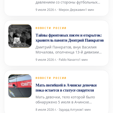
давлением со стороны футбольных
ассоциаций Англии, Германии и
9 июля 2026 г. · Мирон Державин
1 мин
Франции, что может помешать
возвращению российских команд на
международную арену. Эти ключевые
европейские федерации сохраняют
НОВОСТИ РОССИИ
категорическую позицию против
Тайны фронтовых писем и открыток:
такого шага. Ранее, в 2023 году, УЕФА
хранитель памяти Дмитрий Панкратов
уже
Дмитрий Панкратов, внук Василия
Мочалова, ополченца 13-й дивизии
народного ополчения Ростокинского
9 июля 2026 г. · Pablo Navarro
1 мин
района Москвы, на протяжении 30 лет
скрупулезно собирает почтовые
документы времен Великой
Отечественной войны. В его
НОВОСТИ РОССИИ
уникальной коллекции насчитывается
Мать погибшей в Ачинске девочки
около пяти тысяч различных
пока остается в статусе свидетеля
артефактов: конв
Мать девочки, тело которой было
обнаружено 5 июля в Ачинске
Красноярского края после её
8 июля 2026 г. · Эдуард Алтухов
1 мин
исчезновения, на данный момент