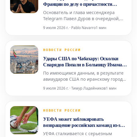
Торгово-промышленной пал
Франции по делу о причастности
Telegram к преступной деятельности
Основатель и глава мессенджера
Telegram Павел Дуров в очередной,
уже четвертый раз прошел допрос в
9 июля 2026 г. · Pablo Navarro
1 мин
Париже. Это произошло в среду, 8
июля, в рамках расследования,
начатого в 2024 году, как сообщило
агентство AFP. Следственные судьи,
НОВОСТИ РОССИИ
занимающиеся делом о возможной
Удары США по Чабахару: Осколки
причастности его платформы к про
Снарядов Попали в Больницу Имама
Али
По имеющимся данным, в результате
авиаударов США по иранскому городу
Чабахар осколки снарядов попали в
9 июля 2026 г. · Тимур Ладейников
1 мин
местную больницу Имама Али.
Информация о пострадавших среди
пациентов или персонала
медицинского учреждения пока не
НОВОСТИ РОССИИ
поступала. Ранее сообщалось о
УЕФА может заблокировать
взрывах в нескольких иранских
возвращение российских команд из-за
городах, вкл
давления трех стран
УЕФА сталкивается с серьезным