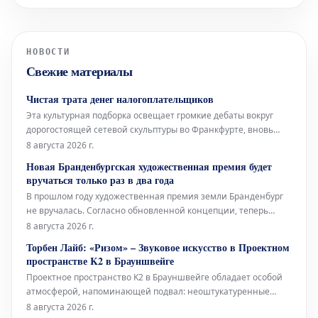
сохраняет статус свидетеля в рамках
расследования. Эту информацию во
вторник, 7 июля, подтвердили в
НОВОСТИ
региональном управлении
Свежие материалы
Следственного комитета России.
Представитель в
Чистая трата денег налогоплательщиков
Эта культурная подборка освещает громкие дебаты вокруг
дорогостоящей сетевой скульптуры во Франкфурте, вновь
открывшуюся Галерею Аполлона в Лувре, культовое
8 августа 2026 г.
произведение Марселя Дюшана, а также необычный проект
Новая Бранденбургская художественная премия будет
Берлинского Фольксбюне, превращенного во временный
вручаться только раз в два года
открытый бассейн. Дебаты во
В прошлом году художественная премия земли Бранденбург
не вручалась. Согласно обновленной концепции, теперь
премия будет присуждаться только раз в два года, и это не
8 августа 2026 г.
единственное изменение. Правительство Бранденбурга,
Торбен Лайб: «Ризом» – Звуковое искусство в Проектном
утверждая новую структуру премии, намерено оказать
пространстве K2 в Брауншвейге
всестороннюю поддержку
Проектное пространство K2 в Брауншвейге обладает особой
атмосферой, напоминающей подвал: неоштукатуренные
стены, высоко расположенные окна и видимые трубы, словно
8 августа 2026 г.