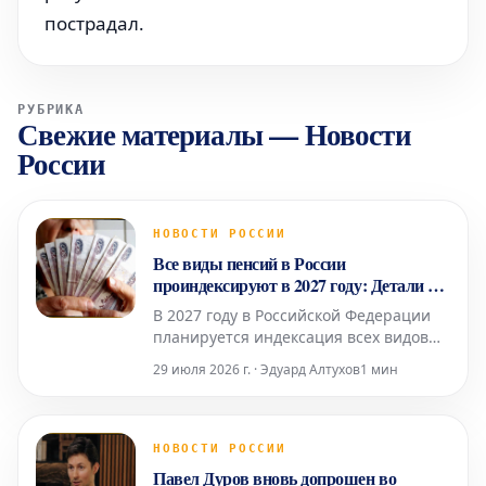
пострадал.
РУБРИКА
Свежие материалы
—
Новости
России
НОВОСТИ РОССИИ
Все виды пенсий в России
проиндексируют в 2027 году: Детали от
эксперта
В 2027 году в Российской Федерации
планируется индексация всех видов
пенсионных выплат, однако точные
29 июля 2026 г. · Эдуард Алтухов
1 мин
сроки и механизмы их осуществления
будут скорректированы в соответствии
с текущей экономической ситуацией.
Об этом сообщила Людмила Иванова-
НОВОСТИ РОССИИ
Швец, доцент базовой кафедры
Павел Дуров вновь допрошен во