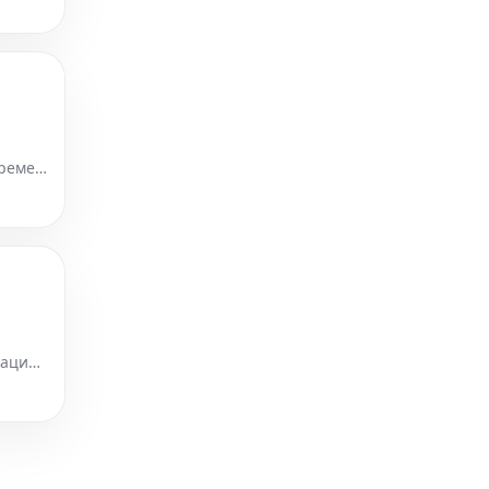
времен
личных
мацию