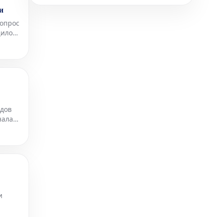
и
допрос
щило
мы к
ядов
нала
и
, в