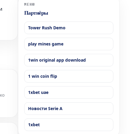
годовым доходом до 200 000 долларов США будут
МЕНЮ
и
иметь пра
Партнёры
Tower Rush Demo
play mines game
1win original app download
1 win coin flip
1xbet uae
ко
ргово-
Новости Serie A
1xbet