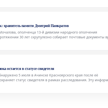
к: хранитель памяти Дмитрий Панкратов
Мочалова, ополченца 13-й дивизии народного ополчения
протяжении 30 лет скрупулезно собирает почтовые документы 
го уникальной коллекции насчитывается около пяти тысяч раз
ка остается в статусе свидетеля
бнаружено 5 июля в Ачинске Красноярского края после её
охраняет статус свидетеля в рамках расследования. Эту инфор
 региональном управлении Следственного комитета России.