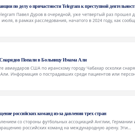
нции по делу о причастности Telegram к преступной деятельност
elegram Павел Дуров в очередной, уже четвертый раз прошел 
 июля, в рамках расследования, начатого в 2024 году, как сооб
и, занимающиеся делом о возможной причастности его платфор
Снарядов Попали в Больницу Имама Али
е авиаударов США по иранскому городу Чабахар осколки снар
 Али. Информация о пострадавших среди пациентов или персо
поступала. Ранее сообщалось о взрывах в нескольких иранских
ние российских команд из-за давления трех стран
влением со стороны футбольных ассоциаций Англии, Германии 
вращению российских команд на международную арену. Эти
охраняют категорическую позицию против такого шага. Ранее