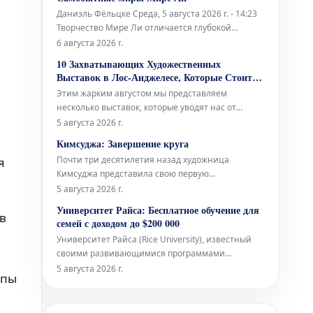
культурного учреждения.
Даниэль Фёльцке Среда, 5 августа 2026 г. - 14:23
Творчество Мире Ли отличается глубокой
индивидуальностью и своеобразным подходом к
6 августа 2026 г.
искусству. Ее работы погружают зрителя в
10 Захватывающих Художественных
уникальные и порой провокационные
Выставок в Лос-Анджелесе, Которые Стоит
пространства, полные необычных форм и
Посетить в Августе
Этим жарким августом мы представляем
концепций, которые бросают вызов привычном
несколько выставок, которые уводят нас от
грандиозных художественных высказываний в
5 августа 2026 г.
сторону более интимного, личного и
Кимсуджа: Завершение круга
повседневного. Галерея Lisson демонстрирует
Почти три десятилетия назад художница
я
«вмешательства» Спенсера Финча —
Кимсуджа представила свою первую
небольшие, раскрашенные и коллажированные
персональную выставку в Северной Америке под
5 августа 2026 г.
чудеса, созда
названием «Поле прачечной/Вшивая прогулка,
Университет Райса: Бесплатное обучение для
в
Глядя в шитье». Она была организована в
семей с доходом до $200 000
галереях Оквилла — музее современного
Университет Райса (Rice University), известный
искусства в богатом городе на озере Онтарио,
своими развивающимися программами
располож
бакалавриата в области искусств, объявил о
5 августа 2026 г.
ппы
значительном расширении своей политики
финансовой помощи. Начиная с набора
студентов 2027 года, учащиеся из семей с