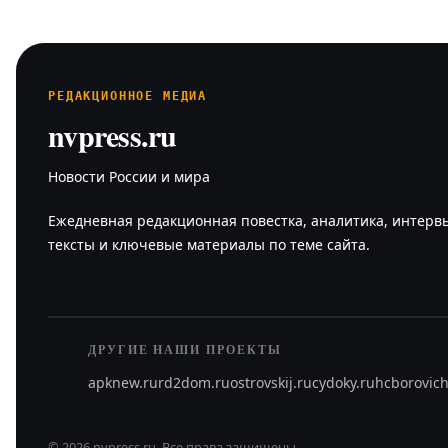
РЕДАКЦИОННОЕ МЕДИА
nvpress.ru
Новости России и мира
Ежедневная редакционная повестка, аналитика, интерв
тексты и ключевые материалы по теме сайта.
ДРУГИЕ НАШИ ПРОЕКТЫ
apknew.ru
rd2dom.ru
ostrovskij.ru
cydoky.ru
hcborovich
©
2026
nvpress.ru
.
Все права защищены.