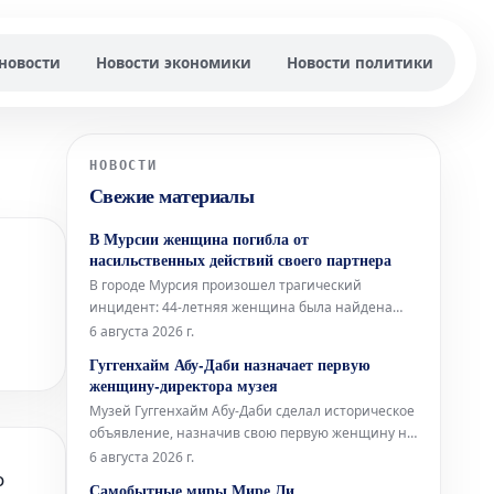
новости
Новости экономики
Новости политики
НОВОСТИ
Свежие материалы
В Мурсии женщина погибла от
насильственных действий своего партнера
В городе Мурсия произошел трагический
инцидент: 44-летняя женщина была найдена
мертвой в помещении обувной мастерской.
6 августа 2026 г.
Согласно предварительным данным, причиной
Гуггенхайм Абу-Даби назначает первую
смерти стали ножевые ранения,
женщину-директора музея
предположительно нанесенные ее партнером.
Музей Гуггенхайм Абу-Даби сделал историческое
Тело погибшей обнаружили в одной из торговых
объявление, назначив свою первую женщину на
галерей коммерчес
должность директора. Это значительное событие
6 августа 2026 г.
о
открывает новую главу в управлении и развитии
Самобытные миры Мире Ли