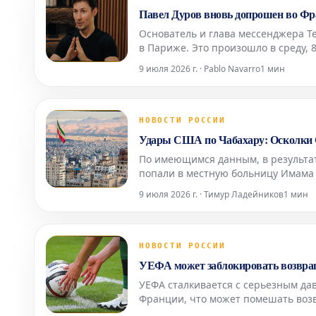
Павел Дуров вновь допрошен во Фра
Основатель и глава мессенджера T
в Париже. Это произошло в среду, 8
агентство AFP. Следственные судь
9 июля 2026 г. · Pablo Navarro
1 мин
про
НОВОСТИ РОССИИ
Удары США по Чабахару: Осколки 
По имеющимся данным, в результат
попали в местную больницу Имама
медицинского учреждения пока не 
9 июля 2026 г. · Тимур Ладейников
1 мин
городах, вкл
НОВОСТИ РОССИИ
УЕФА может заблокировать возвраще
УЕФА сталкивается с серьезным да
Франции, что может помешать воз
ключевые европейские федерации с