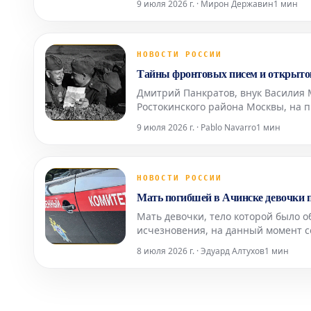
9 июля 2026 г. · Мирон Державин
1 мин
2023 году, УЕФА уже
НОВОСТИ РОССИИ
Тайны фронтовых писем и открыто
Дмитрий Панкратов, внук Василия 
Ростокинского района Москвы, на 
Великой Отечественной войны. В е
9 июля 2026 г. · Pablo Navarro
1 мин
артефактов: конв
НОВОСТИ РОССИИ
Мать погибшей в Ачинске девочки по
Мать девочки, тело которой было о
исчезновения, на данный момент с
во вторник, 7 июля, подтвердили в
8 июля 2026 г. · Эдуард Алтухов
1 мин
Представитель в