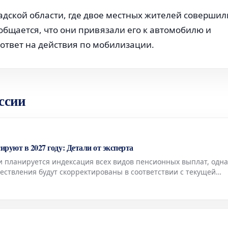
дской области, где двое местных жителей совершил
общается, что они привязали его к автомобилю и
ответ на действия по мобилизации.
ссии
ируют в 2027 году: Детали от эксперта
и планируется индексация всех видов пенсионных выплат, одна
ествления будут скорректированы в соответствии с текущей
 сообщила Людмила Иванова-Швец, доцент базовой кафедры То