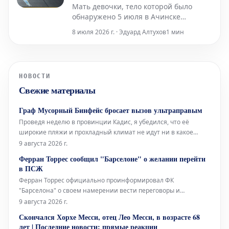
Мать девочки, тело которой было
обнаружено 5 июля в Ачинске
Красноярского края после её
8 июля 2026 г. · Эдуард Алтухов
1 мин
исчезновения, на данный момент
сохраняет статус свидетеля в рамках
расследования. Эту информацию во
вторник, 7 июля, подтвердили в
НОВОСТИ
региональном управлении
Свежие материалы
Следственного комитета России.
Представитель в
Граф Мусорный Бинфейс бросает вызов ультраправым
Проведя неделю в провинции Кадис, я убедился, что её
широкие пляжи и прохладный климат не идут ни в какое
сравнение со средиземноморским побережьем. Здесь, в
9 августа 2026 г.
Барселоне, без кондиционера не обойтись, тогда как там,
Ферран Торрес сообщил "Барселоне" о желании перейти
благодаря океанским бризам, смягчающим силу солнца, он
в ПСЖ
совершенно не нужен.
Ферран Торрес официально проинформировал ФК
"Барселона" о своем намерении вести переговоры и
заключить соглашение с "ПСЖ". Валенсийский нападающий
9 августа 2026 г.
принял решение покинуть каталонский клуб после того, как
Скончался Хорхе Месси, отец Лео Месси, в возрасте 68
забил победный гол в финале Чемпионата мира, и сообщил
лет | Последние новости: прямые реакции