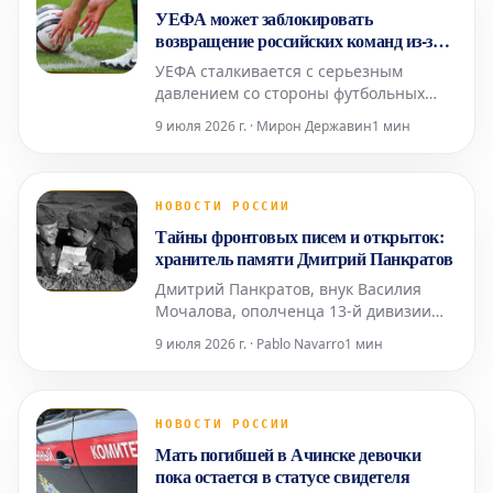
поступала. Ранее сообщалось о
УЕФА может заблокировать
взрывах в нескольких иранских
возвращение российских команд из-за
городах, вкл
давления трех стран
УЕФА сталкивается с серьезным
давлением со стороны футбольных
ассоциаций Англии, Германии и
9 июля 2026 г. · Мирон Державин
1 мин
Франции, что может помешать
возвращению российских команд на
международную арену. Эти ключевые
европейские федерации сохраняют
НОВОСТИ РОССИИ
категорическую позицию против
Тайны фронтовых писем и открыток:
такого шага. Ранее, в 2023 году, УЕФА
хранитель памяти Дмитрий Панкратов
уже
Дмитрий Панкратов, внук Василия
Мочалова, ополченца 13-й дивизии
народного ополчения Ростокинского
9 июля 2026 г. · Pablo Navarro
1 мин
района Москвы, на протяжении 30 лет
скрупулезно собирает почтовые
документы времен Великой
Отечественной войны. В его
НОВОСТИ РОССИИ
уникальной коллекции насчитывается
Мать погибшей в Ачинске девочки
около пяти тысяч различных
пока остается в статусе свидетеля
артефактов: конв