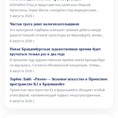
об этом главному тренеру Ханси Флику
КОНЧИНА Отец и представитель капитана сборной
Аргентины, Хорхе Месси, находился под медицинским
наблюдением в течение нескольких месяцев из-за своего
9 августа 2026 г.
серьезного состояния здоровья. Сегодня стало известно о его
Чистая трата денег налогоплательщиков
кончине в возрасте 68 лет, что потрясло весь футбольный
Эта культурная подборка освещает громкие дебаты вокруг
мир.
дорогостоящей сетевой скульптуры во Франкфурте, вновь
открывшуюся Галерею Аполлона в Лувре, культовое
8 августа 2026 г.
произведение Марселя Дюшана, а также необычный проект
Новая Бранденбургская художественная премия будет
Берлинского Фольксбюне, превращенного во временный
вручаться только раз в два года
открытый бассейн. Дебаты во
В прошлом году художественная премия земли Бранденбург
не вручалась. Согласно обновленной концепции, теперь
премия будет присуждаться только раз в два года, и это не
8 августа 2026 г.
единственное изменение. Правительство Бранденбурга,
Торбен Лайб: «Ризом» – Звуковое искусство в Проектном
утверждая новую структуру премии, намерено оказать
пространстве K2 в Брауншвейге
всестороннюю поддержку
Проектное пространство K2 в Брауншвейге обладает особой
атмосферой, напоминающей подвал: неоштукатуренные
стены, высоко расположенные окна и видимые трубы, словно
8 августа 2026 г.
сходящиеся сюда с верхних этажей. В этом уникальном
окружении норвежский звуковой художник Торбен Лайб
представляет свою ин