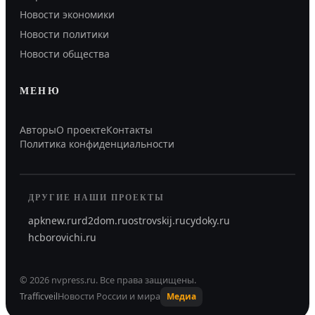
Новости экономики
Новости политики
Новости общества
МЕНЮ
Авторы
О проекте
Контакты
Политика конфиденциальности
ДРУГИЕ НАШИ ПРОЕКТЫ
apknew.ru
rd2dom.ru
ostrovskij.ru
cydoky.ru
hcborovichi.ru
©
2026
nvpress.ru
.
Все права защищены.
Новости России и мира
Trafficveil
Медиа