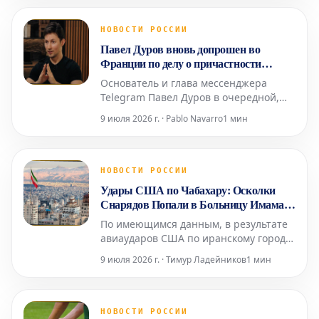
с текущей экономической ситуацией.
Об этом сообщила Людмила Иванова-
НОВОСТИ РОССИИ
Швец, доцент базовой кафедры
Павел Дуров вновь допрошен во
Торгово-промышленной пал
Франции по делу о причастности
Telegram к преступной деятельности
Основатель и глава мессенджера
Telegram Павел Дуров в очередной,
уже четвертый раз прошел допрос в
9 июля 2026 г. · Pablo Navarro
1 мин
Париже. Это произошло в среду, 8
июля, в рамках расследования,
начатого в 2024 году, как сообщило
агентство AFP. Следственные судьи,
НОВОСТИ РОССИИ
занимающиеся делом о возможной
Удары США по Чабахару: Осколки
причастности его платформы к про
Снарядов Попали в Больницу Имама
Али
По имеющимся данным, в результате
авиаударов США по иранскому городу
Чабахар осколки снарядов попали в
9 июля 2026 г. · Тимур Ладейников
1 мин
местную больницу Имама Али.
Информация о пострадавших среди
пациентов или персонала
медицинского учреждения пока не
НОВОСТИ РОССИИ