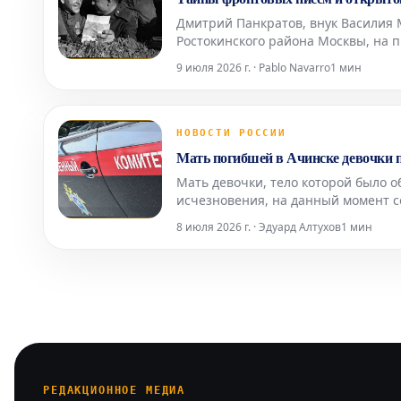
Дмитрий Панкратов, внук Василия 
Ростокинского района Москвы, на 
Великой Отечественной войны. В е
9 июля 2026 г. · Pablo Navarro
1 мин
артефактов: конв
НОВОСТИ РОССИИ
Мать погибшей в Ачинске девочки по
Мать девочки, тело которой было о
исчезновения, на данный момент с
во вторник, 7 июля, подтвердили в
8 июля 2026 г. · Эдуард Алтухов
1 мин
Представитель в
РЕДАКЦИОННОЕ МЕДИА