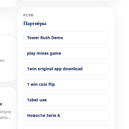
монарха.
МЕНЮ
Партнёры
Tower Rush Demo
play mines game
ко
1win original app download
ргово-
1 win coin flip
1xbet uae
и
допрос
Новости Serie A
щило
мы к