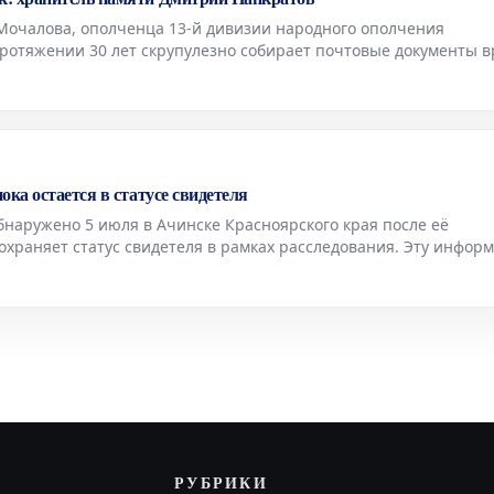
Мочалова, ополченца 13-й дивизии народного ополчения
протяжении 30 лет скрупулезно собирает почтовые документы 
го уникальной коллекции насчитывается около пяти тысяч раз
ка остается в статусе свидетеля
бнаружено 5 июля в Ачинске Красноярского края после её
охраняет статус свидетеля в рамках расследования. Эту инфор
 региональном управлении Следственного комитета России.
РУБРИКИ