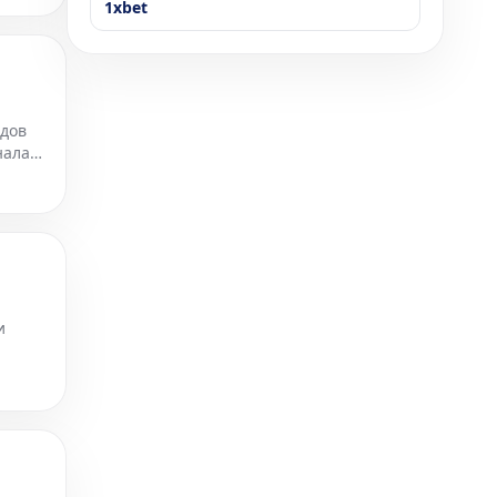
1xbet
ядов
нала
и
, в