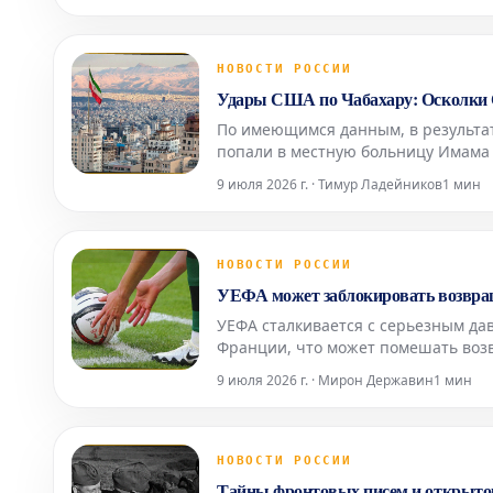
НОВОСТИ РОССИИ
Удары США по Чабахару: Осколки 
По имеющимся данным, в результат
попали в местную больницу Имама
медицинского учреждения пока не 
9 июля 2026 г. · Тимур Ладейников
1 мин
городах, вкл
НОВОСТИ РОССИИ
УЕФА может заблокировать возвраще
УЕФА сталкивается с серьезным да
Франции, что может помешать воз
ключевые европейские федерации с
9 июля 2026 г. · Мирон Державин
1 мин
2023 году, УЕФА уже
НОВОСТИ РОССИИ
Тайны фронтовых писем и открыто