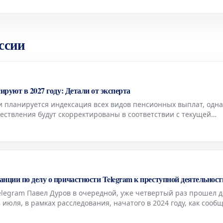
ссии
ируют в 2027 году: Детали от эксперта
и планируется индексация всех видов пенсионных выплат, одна
ествления будут скорректированы в соответствии с текущей
 сообщила Людмила Иванова-Швец, доцент базовой кафедры То
нции по делу о причастности Telegram к преступной деятельност
elegram Павел Дуров в очередной, уже четвертый раз прошел 
 июля, в рамках расследования, начатого в 2024 году, как сооб
и, занимающиеся делом о возможной причастности его платфор