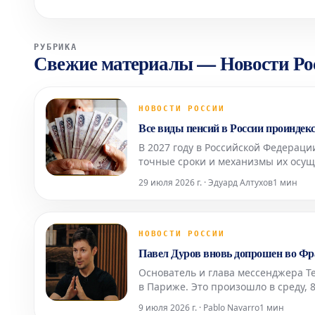
РУБРИКА
Свежие материалы
—
Новости Ро
НОВОСТИ РОССИИ
Все виды пенсий в России проиндекс
В 2027 году в Российской Федераци
точные сроки и механизмы их осущ
экономической ситуацией. Об этом
29 июля 2026 г. · Эдуард Алтухов
1 мин
промышленной пал
НОВОСТИ РОССИИ
Павел Дуров вновь допрошен во Фра
Основатель и глава мессенджера T
в Париже. Это произошло в среду, 8
агентство AFP. Следственные судь
9 июля 2026 г. · Pablo Navarro
1 мин
про