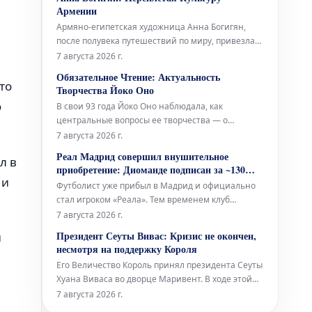
иконой Йоко Оно, а также на её взгляды на танец
Армении
и старение. Проведённое в 2014 году Джулией
Армяно-египетская художница Анна Богигян,
Брайан-Уилсон, это интервью снова вышло на
после полувека путешествий по миру, привезла
свет посл
своё искусство в Ереван, в Национальную
7 августа 2026 г.
галерею Армении. Её выставка под названием
Обязательное Чтение: Актуальность
«Ткачество культуры» представляет собой
то
Творчества Йоко Оно
своеобразную естественную историю Армении,
ю
В свои 93 года Йоко Оно наблюдала, как
выраженную через произведения, которые нап
центральные вопросы ее творчества — о
человечности и нашей взаимной
7 августа 2026 г.
ответственности — находили отклик у многих
Реал Мадрид совершил внушительное
л в
поколений. Музыкальный критик Los Angeles
приобретение: Диоманде подписан за ~130
Times Марк Свед в своем недавнем репортаже о
 и
миллионов евро до 2033 года
Футболист уже прибыл в Мадрид и официально
последних исполнениях работ Оно, включая
стал игроком «Реала». Тем временем клуб
знаменитую «
ожидает согласия Винисиуса на продление
7 августа 2026 г.
контракта, а также приход Родри привносит
Президент Сеуты Вивас: Кризис не окончен,
й
новые динамики в команду.
несмотря на поддержку Короля
Его Величество Король принял президента Сеуты
Хуана Виваса во дворце Маривент. В ходе этой
встречи глава автономного города выразил
7 августа 2026 г.
надежду на скорый официальный визит