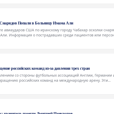
Снарядов Попали в Больницу Имама Али
е авиаударов США по иранскому городу Чабахар осколки снар
 Али. Информация о пострадавших среди пациентов или персо
поступала. Ранее сообщалось о взрывах в нескольких иранских
ние российских команд из-за давления трех стран
влением со стороны футбольных ассоциаций Англии, Германии 
вращению российских команд на международную арену. Эти
охраняют категорическую позицию против такого шага. Ранее
к: хранитель памяти Дмитрий Панкратов