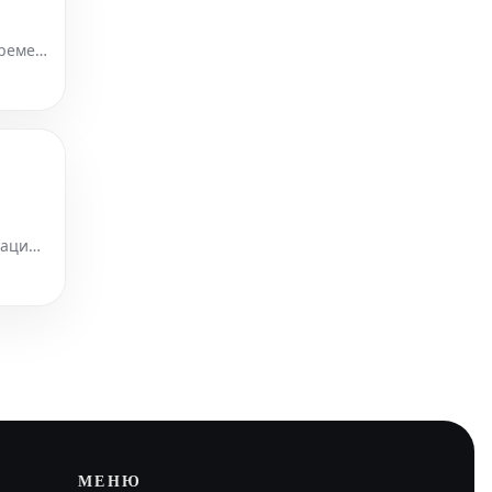
времен
личных
мацию
МЕНЮ