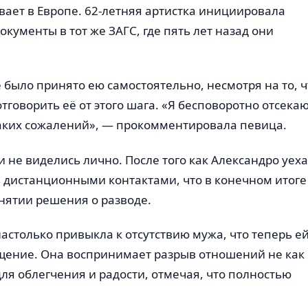
ает в Европе. 62-летняя артистка инициировала
кументы в тот же ЗАГС, где пять лет назад они
 было принято ею самостоятельно, несмотря на то, ч
тговорить её от этого шага. «Я бесповоротно отсека
каких сожалений», — прокомментировала певица.
ги не виделись лично. После того как Александро уеха
дистанционными контактами, что в конечном итоге
нятии решения о разводе.
настолько привыкла к отсутствию мужа, что теперь е
ащение. Она воспринимает разрыв отношений не как
для облегчения и радости, отмечая, что полностью