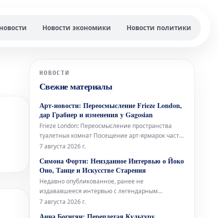
новости
Новости экономики
Новости политики
НОВОСТИ
Свежие материалы
Арт-новости: Переосмысление Frieze London,
дар Грабнер и изменения у Gagosian
Frieze London: Переосмысление пространства
туалетных комнат Посещение арт-ярмарок часто
омрачается состоянием туалетных комнат – будь
7 августа 2026 г.
то унылые биотуалеты в стиле Коачеллы или
Симона Форти: Неизданное Интервью о Йоко
просто функциональные, но безликие
Оно, Танце и Искусстве Старения
помещения с одной кабинкой «только для
Недавно опубликованное, ранее не
экспонентов». Возможно, поэтому Fr
издававшееся интервью с легендарным
хореографом и художницей Симоной Форти
7 августа 2026 г.
проливает свет на её связи с многогранной
Анна Богигян: Переплетая Культуру