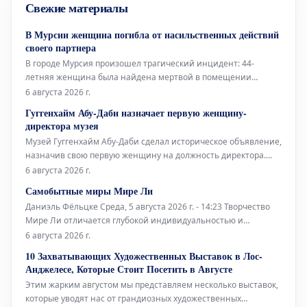
Свежие материалы
Следственного комитета России.
Представитель в
В Мурсии женщина погибла от насильственных действий
своего партнера
В городе Мурсия произошел трагический инцидент: 44-
летняя женщина была найдена мертвой в помещении
обувной мастерской. Согласно предварительным данным,
6 августа 2026 г.
причиной смерти стали ножевые ранения,
Гуггенхайм Абу-Даби назначает первую женщину-
предположительно нанесенные ее партнером. Тело погибшей
директора музея
обнаружили в одной из торговых галерей коммерчес
Музей Гуггенхайм Абу-Даби сделал историческое объявление,
назначив свою первую женщину на должность директора.
Это значительное событие открывает новую главу в
6 августа 2026 г.
управлении и развитии культурного учреждения.
Самобытные миры Мире Ли
Даниэль Фёльцке Среда, 5 августа 2026 г. - 14:23 Творчество
Мире Ли отличается глубокой индивидуальностью и
своеобразным подходом к искусству. Ее работы погружают
6 августа 2026 г.
зрителя в уникальные и порой провокационные
10 Захватывающих Художественных Выставок в Лос-
пространства, полные необычных форм и концепций, которые
Анджелесе, Которые Стоит Посетить в Августе
бросают вызов привычном
Этим жарким августом мы представляем несколько выставок,
которые уводят нас от грандиозных художественных