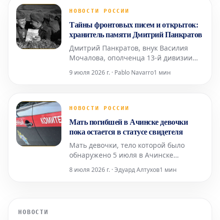
европейские федерации сохраняют
НОВОСТИ РОССИИ
категорическую позицию против
Тайны фронтовых писем и открыток:
такого шага. Ранее, в 2023 году, УЕФА
хранитель памяти Дмитрий Панкратов
уже
Дмитрий Панкратов, внук Василия
Мочалова, ополченца 13-й дивизии
народного ополчения Ростокинского
9 июля 2026 г. · Pablo Navarro
1 мин
района Москвы, на протяжении 30 лет
скрупулезно собирает почтовые
документы времен Великой
Отечественной войны. В его
НОВОСТИ РОССИИ
уникальной коллекции насчитывается
Мать погибшей в Ачинске девочки
около пяти тысяч различных
пока остается в статусе свидетеля
артефактов: конв
Мать девочки, тело которой было
обнаружено 5 июля в Ачинске
Красноярского края после её
8 июля 2026 г. · Эдуард Алтухов
1 мин
исчезновения, на данный момент
сохраняет статус свидетеля в рамках
расследования. Эту информацию во
вторник, 7 июля, подтвердили в
НОВОСТИ
региональном управлении