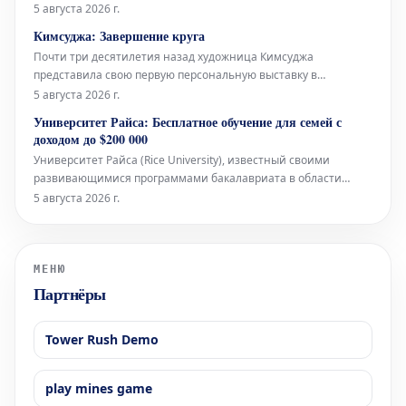
высказываний в сторону более интимного, личного и
5 августа 2026 г.
повседневного. Галерея Lisson демонстрирует
Кимсуджа: Завершение круга
«вмешательства» Спенсера Финча — небольшие,
Почти три десятилетия назад художница Кимсуджа
раскрашенные и коллажированные чудеса, созда
представила свою первую персональную выставку в
Северной Америке под названием «Поле прачечной/Вшивая
5 августа 2026 г.
прогулка, Глядя в шитье». Она была организована в галереях
Университет Райса: Бесплатное обучение для семей с
Оквилла — музее современного искусства в богатом городе
доходом до $200 000
на озере Онтарио, располож
Университет Райса (Rice University), известный своими
развивающимися программами бакалавриата в области
искусств, объявил о значительном расширении своей
5 августа 2026 г.
политики финансовой помощи. Начиная с набора студентов
2027 года, учащиеся из семей с годовым доходом до 200 000
долларов США будут иметь пра
МЕНЮ
Партнёры
Tower Rush Demo
play mines game