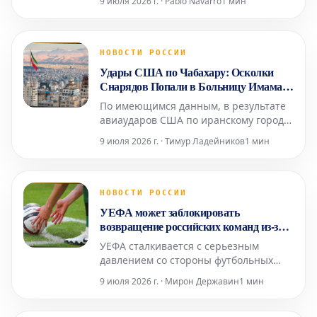
9 июля 2026 г. · Pablo Navarro
1 мин
Париже. Это произошло в среду, 8
июля, в рамках расследования,
начатого в 2024 году, как сообщило
агентство AFP. Следственные судьи,
НОВОСТИ РОССИИ
занимающиеся делом о возможной
Удары США по Чабахару: Осколки
причастности его платформы к про
Снарядов Попали в Больницу Имама
Али
По имеющимся данным, в результате
авиаударов США по иранскому городу
Чабахар осколки снарядов попали в
9 июля 2026 г. · Тимур Ладейников
1 мин
местную больницу Имама Али.
Информация о пострадавших среди
пациентов или персонала
медицинского учреждения пока не
НОВОСТИ РОССИИ
поступала. Ранее сообщалось о
УЕФА может заблокировать
взрывах в нескольких иранских
возвращение российских команд из-за
городах, вкл
давления трех стран
УЕФА сталкивается с серьезным
давлением со стороны футбольных
ассоциаций Англии, Германии и
9 июля 2026 г. · Мирон Державин
1 мин
Франции, что может помешать
возвращению российских команд на
международную арену. Эти ключевые