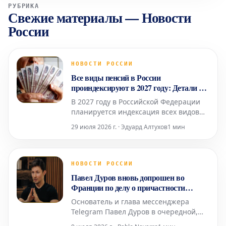
РУБРИКА
Свежие материалы
—
Новости
России
НОВОСТИ РОССИИ
Все виды пенсий в России
проиндексируют в 2027 году: Детали от
эксперта
В 2027 году в Российской Федерации
планируется индексация всех видов
пенсионных выплат, однако точные
29 июля 2026 г. · Эдуард Алтухов
1 мин
сроки и механизмы их осуществления
будут скорректированы в соответствии
с текущей экономической ситуацией.
Об этом сообщила Людмила Иванова-
НОВОСТИ РОССИИ
Швец, доцент базовой кафедры
Павел Дуров вновь допрошен во
Торгово-промышленной пал
Франции по делу о причастности
Telegram к преступной деятельности
Основатель и глава мессенджера
Telegram Павел Дуров в очередной,
уже четвертый раз прошел допрос в