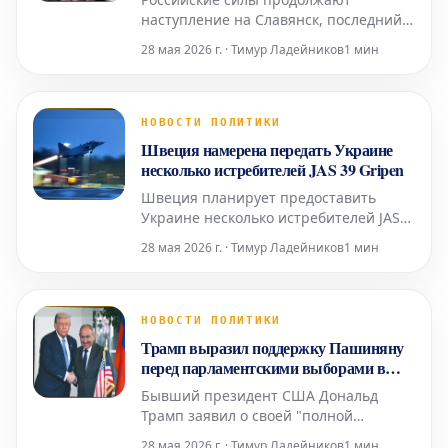
Славянска и его пассажиров
наступление на Славянск, последний
крупный город Донецкой области
28 мая 2026 г. · Тимур Ладейников
1 мин
перед границей с Харьковской.
Расстояние до линии фронта
сократилось до 15-20 километров, что
позволяет противнику наносить удары
НОВОСТИ ПОЛИТИКИ
авиабомбами и дронами-камикадзе. В
Швеция намерена передать Украине
связи с возросшей угрозой городские
несколько истребителей JAS 39 Gripen
в
Швеция планирует предоставить
Украине несколько истребителей JAS
39 Gripen модификаций C и D,
28 мая 2026 г. · Тимур Ладейников
1 мин
производимых компанией Saab.
Точное количество самолетов, которые
получит Киев, а также сроки их
передачи пока не разглашаются.
НОВОСТИ ПОЛИТИКИ
Параллельно с этим, по имеющимся
Трамп выразил поддержку Пашиняну
данным, должны стартовать
перед парламентскими выборами в
переговоры
Армении
Бывший президент США Дональд
Трамп заявил о своей "полной
поддержке" премьер-министра
28 мая 2026 г. · Тимур Ладейников
1 мин