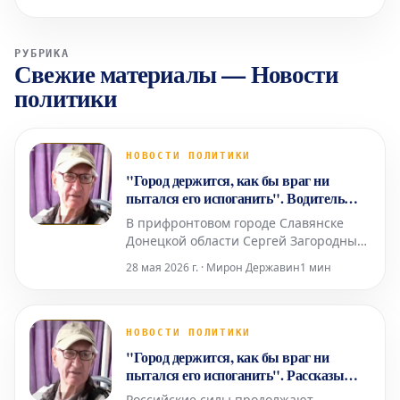
РУБРИКА
Свежие материалы
—
Новости
политики
НОВОСТИ ПОЛИТИКИ
"Город держится, как бы враг ни
пытался его испоганить". Водитель
маршрутки и его пассажиры в
В прифронтовом городе Славянске
прифронтовом Славянске
Донецкой области Сергей Загородный
работает водителем маршрутного
28 мая 2026 г. · Мирон Державин
1 мин
такси. С приближением российской
армии население города сократилось
вдвое по сравнению с довоенным
временем. Хотя в некоторые районы
НОВОСТИ ПОЛИТИКИ
общественный транспорт уже не
"Город держится, как бы враг ни
ходит из-за обстрелов, маршрутка С
пытался его испоганить". Рассказы
водителя маршрутки прифронтового
Российские силы продолжают