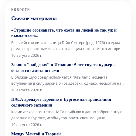
направил официальное обращение
НОВОСТИ
Дональду Трампу и Конгрессу США,
Свежие материалы
призывая к немедленной военной
«Страшно осознавать, что охота на людей не так уж и
вымышлена»
Бельгийская писательница Гайя Схутерс (род. 1976) создала
роман с тревожным и захватывающим сюжетом: это история
Хантера Уайта, богатого американского охотника, которому во
10 августа 2026 г.
время одной из поездок в Африку предлагают очень
Закон о "райдерах" в Испании: 5 лет спустя курьеры
необычную добычу. Роман «Трофей» стал международным
остаются самозанятыми
успехом, получил спе
В ближайшую среду исполняется пять лет с момента
вступления в силу закона о «райдерах», однако, несмотря на
это, по улицам всё ещё ездят курьеры, работающие как
10 августа 2026 г.
самозанятые. Ожидается, что Uber Eats завершит переход на
НАСА арендует деревню в Бургосе для трансляции
модель наёмных сотрудников не ранее конца текущего года.
солнечного затмения
Glovo потребовалос
Космическое агентство НАСА прибыло в давно заброшенную
деревню в Бургосе, чтобы установить свои мощные
телескопы. С их помощью 12 августа 2026 года будет
10 августа 2026 г.
осуществляться прямая трансляция солнечного затмения для
Между Мечтой и Теорией