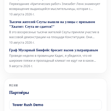
10 миллионов человек. Деревня, под названием
Переиздание «Критических работ» Элизабет Ленк знаменует
Вильялибадо, расположена
возвращение выдающейся мыслительницы, которая с
необычайной лёгкостью объединяет положения Критической
10 августа 2026 г.
теории и принципы сюрреализма. В своих эссе она яростно
Тысячи жителей Сеуты вышли на улицы с призывом
отстаивает ценность фантазии, противопоставляя её
"Хватит: Сеута не сдается!"
чрезмерной немецкой серьёзност
В это воскресенье тысячи жителей Сеуты приняли участие в
массовой демонстрации на площади Конституции. Они
собрались, чтобы потребовать решительных действий в ответ
10 августа 2026 г.
на критическую ситуацию, сложившуюся в городе после
Граф Мусорный Бинфейс бросает вызов ультраправым
массового притока мигрантов 30 июля. Главным лозунгом дня
Проведя неделю в провинции Кадис, я убедился, что её
стало "Хватит! Сеут
широкие пляжи и прохладный климат не идут ни в какое
сравнение со средиземноморским побережьем. Здесь, в
9 августа 2026 г.
Барселоне, без кондиционера не обойтись, тогда как там,
благодаря океанским бризам, смягчающим силу солнца, он
совершенно не нужен.
МЕНЮ
Партнёры
Tower Rush Demo