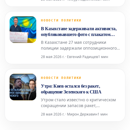
Армении Никола Пашиняна в
преддверии парламентских выборов,
намеченных на 7 июня. В сообщении
на своей платформе Truth Social Трамп
НОВОСТИ ПОЛИТИКИ
охарактеризовал Пашиняна как
В Казахстане задерживали активиста,
"большого друга и лидера",
опубликовавшего фото с плакатом
подчеркнув, что т
"Пошел лесом из Казахстана! Слава
В Казахстане 27 мая сотрудники
Украине!" в день визита Путина
полиции задержали оппозиционного
активиста Марата Жанузакова. Об
28 мая 2026 г. · Евгений Радищев
1 мин
этом сообщила его дочь Айман
Жанузакова. Спустя несколько часов
Марат Жанузаков опубликовал пост в
Facebook, в котором сообщил о своем
НОВОСТИ ПОЛИТИКИ
освобождении и возвращении домой.
Утро: Киев остался без ракет,
Он также отметил, что поли
обращение Зеленского к США
Утром стало известно о критическом
сокращении запасов ракет,
необходимых Киеву для отражения
28 мая 2026 г. · Мирон Державин
1 мин
продолжающихся атак. В связи с этой
острой ситуацией Президент Украины
Владимир Зеленский, как сообщается,