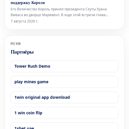
поддержку Короля
Его Величество Король принял президента Сеуты Хуана
Виваса во дворце Маривент. В ходе этой встречи глава
автономного города выразил надежду на скорый
7 августа 2026 г.
официальный визит монарха.
МЕНЮ
Партнёры
Tower Rush Demo
play mines game
1win original app download
1 win coin flip
1xbet uae