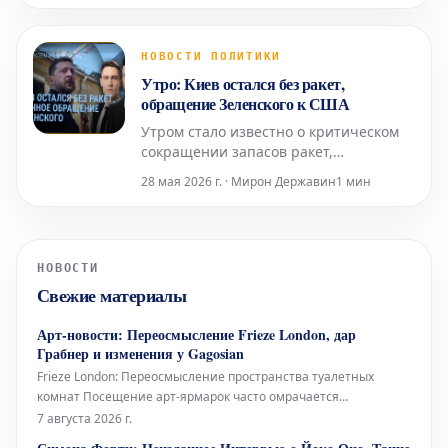
Жанузакова. Спустя несколько часов
Марат Жанузаков опубликовал пост в
Facebook, в котором сообщил о своем
НОВОСТИ ПОЛИТИКИ
освобождении и возвращении домой.
Утро: Киев остался без ракет,
Он также отметил, что поли
обращение Зеленского к США
Утром стало известно о критическом
сокращении запасов ракет,
необходимых Киеву для отражения
28 мая 2026 г. · Мирон Державин
1 мин
продолжающихся атак. В связи с этой
острой ситуацией Президент Украины
Владимир Зеленский, как сообщается,
направил официальное обращение
НОВОСТИ
Дональду Трампу и Конгрессу США,
Свежие материалы
призывая к немедленной военной
Арт-новости: Переосмысление Frieze London, дар
Грабнер и изменения у Gagosian
Frieze London: Переосмысление пространства туалетных
комнат Посещение арт-ярмарок часто омрачается
состоянием туалетных комнат – будь то унылые биотуалеты в
7 августа 2026 г.
стиле Коачеллы или просто функциональные, но безликие