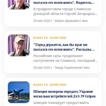
пытался его испоганить". Водитель
маршрутки и его пассажиры в
В прифронтовом городе Славянске
прифронтовом Славянске
Донецкой области Сергей Загородный
работает водителем маршрутного
28 мая 2026 г. · Мирон Державин
1 мин
такси. С приближением российской
армии население города сократилось
вдвое по сравнению с довоенным
временем. Хотя в некоторые районы
НОВОСТИ ПОЛИТИКИ
общественный транспорт уже не
"Город держится, как бы враг ни
ходит из-за обстрелов, маршрутка С
пытался его испоганить". Рассказы
водителя маршрутки прифронтового
Российские силы продолжают
Славянска и его пассажиров
наступление на Славянск, последний
крупный город Донецкой области
28 мая 2026 г. · Тимур Ладейников
1 мин
перед границей с Харьковской.
Расстояние до линии фронта
сократилось до 15-20 километров, что
позволяет противнику наносить удары
НОВОСТИ ПОЛИТИКИ
авиабомбами и дронами-камикадзе. В
Швеция намерена передать Украине
связи с возросшей угрозой городские
несколько истребителей JAS 39 Gripen
в
Швеция планирует предоставить