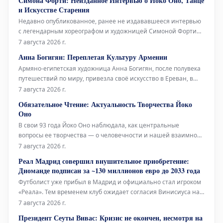
Симона Форти: Неизданное Интервью о Йоко Оно, Танце
помещения с одной кабинкой «только для экспонентов».
и Искусстве Старения
Возможно, поэтому Fr
Недавно опубликованное, ранее не издававшееся интервью
с легендарным хореографом и художницей Симоной Форти
проливает свет на её связи с многогранной иконой Йоко Оно,
7 августа 2026 г.
а также на её взгляды на танец и старение. Проведённое в
Анна Богигян: Переплетая Культуру Армении
2014 году Джулией Брайан-Уилсон, это интервью снова
Армяно-египетская художница Анна Богигян, после полувека
вышло на свет посл
путешествий по миру, привезла своё искусство в Ереван, в
Национальную галерею Армении. Её выставка под
7 августа 2026 г.
названием «Ткачество культуры» представляет собой
Обязательное Чтение: Актуальность Творчества Йоко
своеобразную естественную историю Армении, выраженную
Оно
через произведения, которые нап
В свои 93 года Йоко Оно наблюдала, как центральные
вопросы ее творчества — о человечности и нашей взаимной
ответственности — находили отклик у многих поколений.
7 августа 2026 г.
Музыкальный критик Los Angeles Times Марк Свед в своем
Реал Мадрид совершил внушительное приобретение:
недавнем репортаже о последних исполнениях работ Оно,
Диоманде подписан за ~130 миллионов евро до 2033 года
включая знаменитую «
Футболист уже прибыл в Мадрид и официально стал игроком
«Реала». Тем временем клуб ожидает согласия Винисиуса на
продление контракта, а также приход Родри привносит новые
7 августа 2026 г.
динамики в команду.
Президент Сеуты Вивас: Кризис не окончен, несмотря на