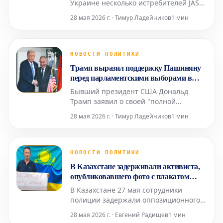
Украине несколько истребителей JAS
39 Gripen модификаций C и D,
28 мая 2026 г. · Тимур Ладейников
1 мин
производимых компанией Saab.
Точное количество самолетов, которые
получит Киев, а также сроки их
передачи пока не разглашаются.
НОВОСТИ ПОЛИТИКИ
Параллельно с этим, по имеющимся
Трамп выразил поддержку Пашиняну
данным, должны стартовать
перед парламентскими выборами в
переговоры
Армении
Бывший президент США Дональд
Трамп заявил о своей "полной
поддержке" премьер-министра
28 мая 2026 г. · Тимур Ладейников
1 мин
Армении Никола Пашиняна в
преддверии парламентских выборов,
намеченных на 7 июня. В сообщении
на своей платформе Truth Social Трамп
НОВОСТИ ПОЛИТИКИ
охарактеризовал Пашиняна как
В Казахстане задерживали активиста,
"большого друга и лидера",
опубликовавшего фото с плакатом
подчеркнув, что т
"Пошел лесом из Казахстана! Слава
В Казахстане 27 мая сотрудники
Украине!" в день визита Путина
полиции задержали оппозиционного
активиста Марата Жанузакова. Об
28 мая 2026 г. · Евгений Радищев
1 мин
этом сообщила его дочь Айман