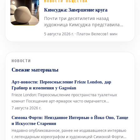
демонстрирует «вмешательства»
НОВОСТИ ОБЩЕСТВА
Спенсера Финча — небольшие,
Кимсуджа: Завершение круга
раскрашенные и коллажированные
Почти три десятилетия назад
чудеса, созда
художница Кимсуджа представила
свою первую персональную выставку
5 августа 2026 г. · Платон Велесов
1 мин
в Северной Америке под названием
«Поле прачечной/Вшивая прогулка,
Глядя в шитье». Она была
организована в галереях Оквилла —
НОВОСТИ
музее современного искусства в
Свежие материалы
богатом городе на озере Онтарио,
располож
Арт-новости: Переосмысление Frieze London, дар
Грабнер и изменения у Gagosian
Frieze London: Переосмысление пространства туалетных
комнат Посещение арт-ярмарок часто омрачается
состоянием туалетных комнат – будь то унылые биотуалеты в
7 августа 2026 г.
стиле Коачеллы или просто функциональные, но безликие
Симона Форти: Неизданное Интервью о Йоко Оно, Танце
помещения с одной кабинкой «только для экспонентов».
и Искусстве Старения
Возможно, поэтому Fr
Недавно опубликованное, ранее не издававшееся интервью
с легендарным хореографом и художницей Симоной Форти