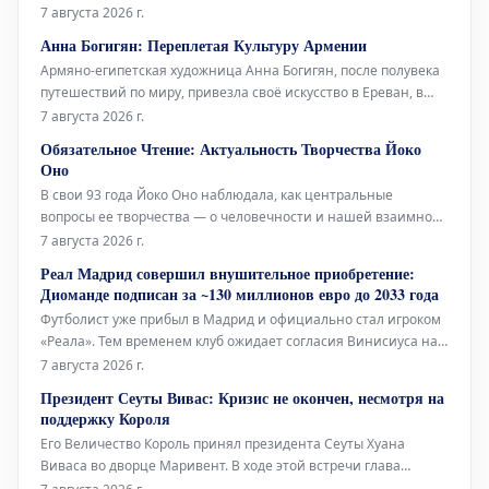
проливает свет на её связи с многогранной иконой Йоко Оно,
7 августа 2026 г.
а также на её взгляды на танец и старение. Проведённое в
Анна Богигян: Переплетая Культуру Армении
2014 году Джулией Брайан-Уилсон, это интервью снова
Армяно-египетская художница Анна Богигян, после полувека
вышло на свет посл
путешествий по миру, привезла своё искусство в Ереван, в
Национальную галерею Армении. Её выставка под
7 августа 2026 г.
названием «Ткачество культуры» представляет собой
Обязательное Чтение: Актуальность Творчества Йоко
своеобразную естественную историю Армении, выраженную
Оно
через произведения, которые нап
В свои 93 года Йоко Оно наблюдала, как центральные
вопросы ее творчества — о человечности и нашей взаимной
ответственности — находили отклик у многих поколений.
7 августа 2026 г.
Музыкальный критик Los Angeles Times Марк Свед в своем
Реал Мадрид совершил внушительное приобретение:
недавнем репортаже о последних исполнениях работ Оно,
Диоманде подписан за ~130 миллионов евро до 2033 года
включая знаменитую «
Футболист уже прибыл в Мадрид и официально стал игроком
«Реала». Тем временем клуб ожидает согласия Винисиуса на
продление контракта, а также приход Родри привносит новые
7 августа 2026 г.
динамики в команду.
Президент Сеуты Вивас: Кризис не окончен, несмотря на
поддержку Короля
Его Величество Король принял президента Сеуты Хуана
Виваса во дворце Маривент. В ходе этой встречи глава
автономного города выразил надежду на скорый