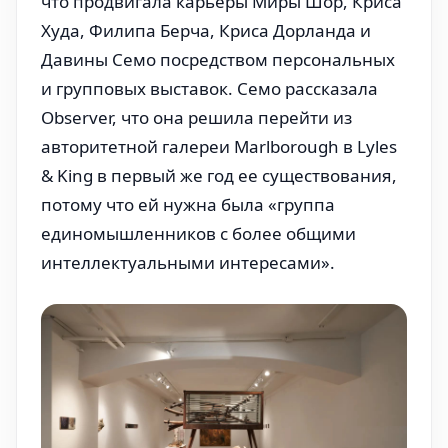
что продвигала карьеры Миры Шор, Криса
Худа, Филипа Берча, Криса Дорланда и
Давины Семо посредством персональных
и групповых выставок. Семо рассказала
Observer, что она решила перейти из
авторитетной галереи Marlborough в Lyles
& King в первый же год ее существования,
потому что ей нужна была «группа
единомышленников с более общими
интеллектуальными интересами».