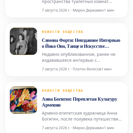
пространства туалетных комнат
Посещение арт-ярмарок часто
7 августа 2026 г. · Мирон Державин
1 мин
омрачается состоянием туалетных
комнат – будь то унылые биотуалеты в
стиле Коачеллы или просто
функциональные, но безликие
НОВОСТИ ОБЩЕСТВА
помещения с одной кабинкой «только
Симона Форти: Неизданное Интервью
для экспонентов». Возможно, поэтому
о Йоко Оно, Танце и Искусстве
Fr
Старения
Недавно опубликованное, ранее не
издававшееся интервью с
легендарным хореографом и
7 августа 2026 г. · Платон Велесов
1 мин
художницей Симоной Форти
проливает свет на её связи с
многогранной иконой Йоко Оно, а
также на её взгляды на танец и
НОВОСТИ ОБЩЕСТВА
старение. Проведённое в 2014 году
Анна Богигян: Переплетая Культуру
Джулией Брайан-Уилсон, это
Армении
интервью снова вышло на свет посл
Армяно-египетская художница Анна
Богигян, после полувека путешествий
по миру, привезла своё искусство в
7 августа 2026 г. · Мирон Державин
1 мин
Ереван, в Национальную галерею