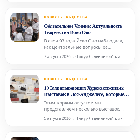
Армении. Её выставка под названием
«Ткачество культуры» представляет
собой своеобразную естественную
НОВОСТИ ОБЩЕСТВА
историю Армении, выраженную через
Обязательное Чтение: Актуальность
произведения, которые нап
Творчества Йоко Оно
В свои 93 года Йоко Оно наблюдала,
как центральные вопросы ее
творчества — о человечности и
7 августа 2026 г. · Тимур Ладейников
1 мин
нашей взаимной ответственности —
находили отклик у многих поколений.
Музыкальный критик Los Angeles
Times Марк Свед в своем недавнем
НОВОСТИ ОБЩЕСТВА
репортаже о последних исполнениях
10 Захватывающих Художественных
работ Оно, включая знаменитую «
Выставок в Лос-Анджелесе, Которые
Стоит Посетить в Августе
Этим жарким августом мы
представляем несколько выставок,
которые уводят нас от грандиозных
5 августа 2026 г. · Тимур Ладейников
1 мин
художественных высказываний в
сторону более интимного, личного и
повседневного. Галерея Lisson