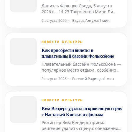
Даниэль Фёльцке Среда, 5 августа
2026 г. - 14:23 Творчество Мире Ли
отличается глубокой
6 августа 2026 г. · Эдуард Алтухов
1 мин
индивидуальностью и своеобразным
подходом к искусству. Ее работы
погружают зрителя в уникальные и
порой провокационные пространства,
НОВОСТИ КУЛЬТУРЫ
полные необычных форм и
Как приобрести билеты в
концепций, которые бросают вызов
плавательный бассейн Фольксбюне
привычном
Плавательный бассейн Фольксбюне —
популярное место отдыха, особенно в
летние месяцы. Многие стремятся
3 августа 2026 г. · Евгений Радищев
1 мин
попасть туда, и получить заветные
билеты может быть непросто. Здесь
вы узнаете, как гарантированно
обеспечить себе доступ и насладиться
НОВОСТИ КУЛЬТУРЫ
водными развлечениями. Основные
Вим Вендерс удалил откровенную сцену
способы покупки биле
с Настасьей Кински из фильма
Режиссер Вим Вендерс принял
решение удалить сцену с обнаженной