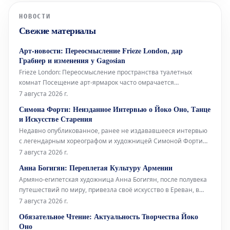
определения, роли в культурном
НОВОСТИ
самосознании и современного
Свежие материалы
значения. Этот поиск направлен на
глубокий анализ тог
Арт-новости: Переосмысление Frieze London, дар
Грабнер и изменения у Gagosian
Frieze London: Переосмысление пространства туалетных
комнат Посещение арт-ярмарок часто омрачается
состоянием туалетных комнат – будь то унылые биотуалеты в
7 августа 2026 г.
стиле Коачеллы или просто функциональные, но безликие
Симона Форти: Неизданное Интервью о Йоко Оно, Танце
помещения с одной кабинкой «только для экспонентов».
и Искусстве Старения
Возможно, поэтому Fr
Недавно опубликованное, ранее не издававшееся интервью
с легендарным хореографом и художницей Симоной Форти
проливает свет на её связи с многогранной иконой Йоко Оно,
7 августа 2026 г.
а также на её взгляды на танец и старение. Проведённое в
Анна Богигян: Переплетая Культуру Армении
2014 году Джулией Брайан-Уилсон, это интервью снова
Армяно-египетская художница Анна Богигян, после полувека
вышло на свет посл
путешествий по миру, привезла своё искусство в Ереван, в
Национальную галерею Армении. Её выставка под
7 августа 2026 г.
названием «Ткачество культуры» представляет собой
Обязательное Чтение: Актуальность Творчества Йоко
своеобразную естественную историю Армении, выраженную
Оно