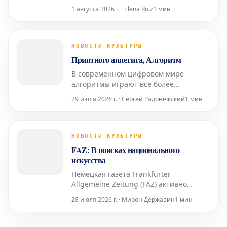
Настасьей Кински из своего фильма.
1 августа 2026 г. · Elena Ruiz
1 мин
Это действие стало предметом
обсуждений в кинематографических
кругах, затрагивая вопросы авторского
видения и финального монтажа
НОВОСТИ КУЛЬТУРЫ
картины.
Приятного аппетита, Алгоритм
В современном цифровом мире
алгоритмы играют все более
значимую роль, неустанно «поглощая»
29 июля 2026 г. · Сергей Радонежский
1 мин
и обрабатывая огромные массивы
данных. Фраза «Приятного аппетита,
Алгоритм» служит метафорическим
приветствием их бесперебойной
НОВОСТИ КУЛЬТУРЫ
работе и непрерывному анализу
FAZ: В поисках национального
информации, лежащему в основе
искусства
многих
Немецкая газета Frankfurter
Allgemeine Zeitung (FAZ) активно
исследует и осмысливает концепцию
28 июля 2026 г. · Мирон Державин
1 мин
национального искусства. В своих
публикациях издание, вероятно,
затрагивает вопросы его