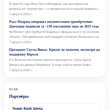
через произведения, которые нап
В свои 93 года Йоко Оно наблюдала, как центральные
вопросы ее творчества — о человечности и нашей взаимной
ответственности — находили отклик у многих поколений.
7 августа 2026 г.
Музыкальный критик Los Angeles Times Марк Свед в своем
Реал Мадрид совершил внушительное приобретение:
недавнем репортаже о последних исполнениях работ Оно,
Диоманде подписан за ~130 миллионов евро до 2033 года
включая знаменитую «
Футболист уже прибыл в Мадрид и официально стал игроком
«Реала». Тем временем клуб ожидает согласия Винисиуса на
продление контракта, а также приход Родри привносит новые
7 августа 2026 г.
динамики в команду.
Президент Сеуты Вивас: Кризис не окончен, несмотря на
поддержку Короля
Его Величество Король принял президента Сеуты Хуана
Виваса во дворце Маривент. В ходе этой встречи глава
автономного города выразил надежду на скорый
7 августа 2026 г.
официальный визит монарха.
МЕНЮ
Партнёры
Tower Rush Demo