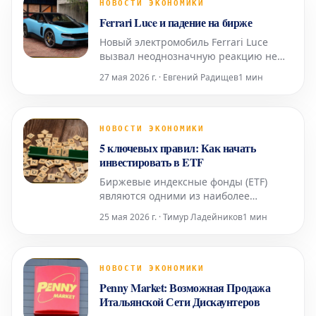
внимание, став одним из ключевых
НОВОСТИ ЭКОНОМИКИ
событий в продолжающейся волне
Ferrari Luce и падение на бирже
консолидации итальянского
Новый электромобиль Ferrari Luce
банковского
вызвал неоднозначную реакцию не
только среди энтузиастов, но и привел
27 мая 2026 г. · Евгений Радищев
1 мин
к значительному падению акций
известного автопроизводителя. Ferrari
Luce приносит трудности на биржу
Презентация нового электрического
НОВОСТИ ЭКОНОМИКИ
Ferrari, получившего название Ferrari
5 ключевых правил: Как начать
Luce, долж
инвестировать в ETF
Биржевые индексные фонды (ETF)
являются одними из наиболее
популярных инструментов для тех, кто
25 мая 2026 г. · Тимур Ладейников
1 мин
хочет начать инвестировать просто и
постепенно. Они позволяют
диверсифицировать портфель,
снизить издержки и легко получить
НОВОСТИ ЭКОНОМИКИ
доступ к финансовым рынкам даже с
Penny Market: Возможная Продажа
небольшим капиталом. Однако для
Итальянской Сети Дискаунтеров
достижени