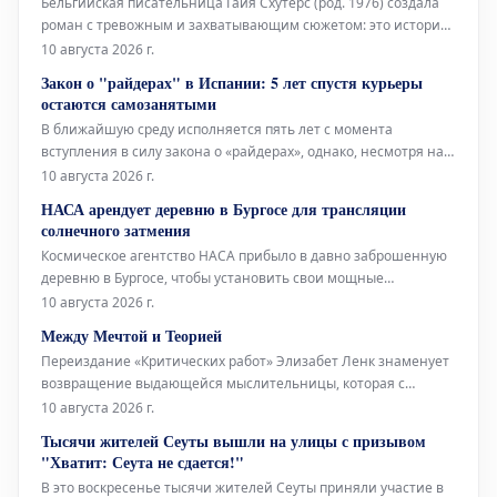
Бельгийская писательница Гайя Схутерс (род. 1976) создала
роман с тревожным и захватывающим сюжетом: это история
Хантера Уайта, богатого американского охотника, которому во
10 августа 2026 г.
время одной из поездок в Африку предлагают очень
Закон о "райдерах" в Испании: 5 лет спустя курьеры
необычную добычу. Роман «Трофей» стал международным
остаются самозанятыми
успехом, получил спе
В ближайшую среду исполняется пять лет с момента
вступления в силу закона о «райдерах», однако, несмотря на
это, по улицам всё ещё ездят курьеры, работающие как
10 августа 2026 г.
самозанятые. Ожидается, что Uber Eats завершит переход на
НАСА арендует деревню в Бургосе для трансляции
модель наёмных сотрудников не ранее конца текущего года.
солнечного затмения
Glovo потребовалос
Космическое агентство НАСА прибыло в давно заброшенную
деревню в Бургосе, чтобы установить свои мощные
телескопы. С их помощью 12 августа 2026 года будет
10 августа 2026 г.
осуществляться прямая трансляция солнечного затмения для
Между Мечтой и Теорией
10 миллионов человек. Деревня, под названием
Переиздание «Критических работ» Элизабет Ленк знаменует
Вильялибадо, расположена
возвращение выдающейся мыслительницы, которая с
необычайной лёгкостью объединяет положения Критической
10 августа 2026 г.
теории и принципы сюрреализма. В своих эссе она яростно
Тысячи жителей Сеуты вышли на улицы с призывом
отстаивает ценность фантазии, противопоставляя её
"Хватит: Сеута не сдается!"
чрезмерной немецкой серьёзност
В это воскресенье тысячи жителей Сеуты приняли участие в