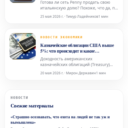
Готова ли сеть Penny продать свою
итальянскую долю? Похоже, что да, по
крайней мере, судя по некоторым
25 мая 2026 г. · Тимур Ладейников
1 мин
неподтвержденным данным. Что же
на самом деле происходит в данный
момент? Возможные изменения для
Penny Итальянский рынок розничной
НОВОСТИ ЭКОНОМИКИ
торговли может вскоре столкнуться с
Казначейские облигации США выше
очередными
5%: что происходит и какие
последствия
Доходность американских
казначейских облигаций (Treasury)
превысила 5%, что создает серьезную
20 мая 2026 г. · Мирон Державин
1 мин
напряженность на финансовых
рынках США. Давайте разберемся в
причинах этой ситуации. Что
происходит с американскими
НОВОСТИ
казначейскими облигациями
Свежие материалы
Возвращение доходности
американских Treasury выше
«Страшно осознавать, что охота на людей не так уж и
вымышлена»