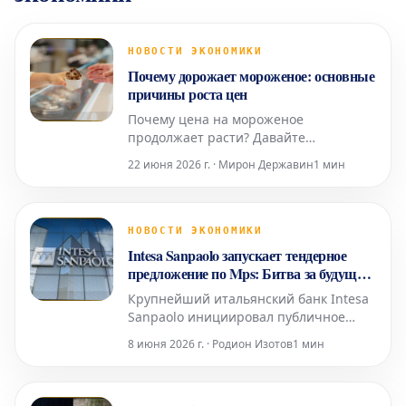
НОВОСТИ ЭКОНОМИКИ
Почему дорожает мороженое: основные
причины роста цен
Почему цена на мороженое
продолжает расти? Давайте
рассмотрим основные причины
22 июня 2026 г. · Мирон Державин
1 мин
увеличения стоимости этого
популярного лакомства, особенно
востребованного в теплое время года.
Причины повышения цен на
НОВОСТИ ЭКОНОМИКИ
мороженое Мороженое — это один из
Intesa Sanpaolo запускает тендерное
символов лета и любимое угощение
предложение по Mps: Битва за будущее
для многих. Будь т
итальянского банковского сектора
Крупнейший итальянский банк Intesa
Sanpaolo инициировал публичное
тендерное предложение (Ops) по
8 июня 2026 г. · Родион Изотов
1 мин
приобретению акций Banca Monte dei
Paschi di Siena (Mps). Этот ход
моментально привлек всеобщее