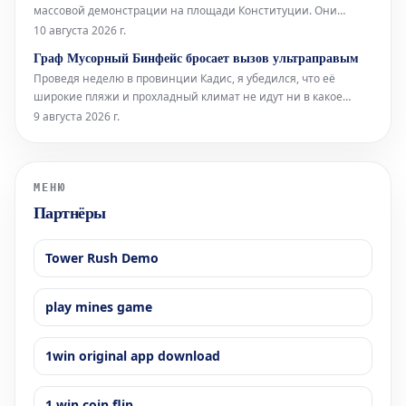
массовой демонстрации на площади Конституции. Они
собрались, чтобы потребовать решительных действий в ответ
10 августа 2026 г.
на критическую ситуацию, сложившуюся в городе после
Граф Мусорный Бинфейс бросает вызов ультраправым
массового притока мигрантов 30 июля. Главным лозунгом дня
Проведя неделю в провинции Кадис, я убедился, что её
стало "Хватит! Сеут
широкие пляжи и прохладный климат не идут ни в какое
сравнение со средиземноморским побережьем. Здесь, в
9 августа 2026 г.
Барселоне, без кондиционера не обойтись, тогда как там,
благодаря океанским бризам, смягчающим силу солнца, он
совершенно не нужен.
МЕНЮ
Партнёры
Tower Rush Demo
play mines game
1win original app download
1 win coin flip