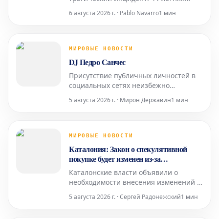
женщина была найдена мертвой в
6 августа 2026 г. · Pablo Navarro
1 мин
помещении обувной мастерской.
Согласно предварительным данным,
причиной смерти стали ножевые
ранения, предположительно
МИРОВЫЕ НОВОСТИ
нанесенные ее партнером. Тело
DJ Педро Санчес
погибшей обнаружили в одной из
Присутствие публичных личностей в
торговых галерей коммерчес
социальных сетях неизбежно
сопряжено с определенными рисками
5 августа 2026 г. · Мирон Державин
1 мин
и вызовами. Даже для известных
деятелей, таких как DJ Педро Санчес,
цифровая среда может таить в себе
непредвиденные опасности,
МИРОВЫЕ НОВОСТИ
требующие внимательности и
Каталония: Закон о спекулятивной
осторожности.
покупке будет изменен из-за
неконституционности
Каталонские власти объявили о
необходимости внесения изменений в
действующее законодательство,
5 августа 2026 г. · Сергей Радонежский
1 мин
направленное на пресечение
спекулятивной покупки