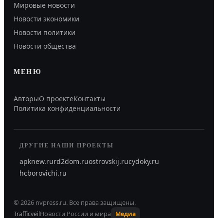
Мировые новости
Новости экономики
Новости политики
Новости общества
МЕНЮ
Авторы
О проекте
Контакты
Политика конфиденциальности
ДРУГИЕ НАШИ ПРОЕКТЫ
apknew.ru
rd2dom.ru
ostrovskij.ru
cydoky.ru
hcborovichi.ru
©
2026
nvpress.ru
.
Все права защищены.
Новости России и мира
Trafficveil
Медиа