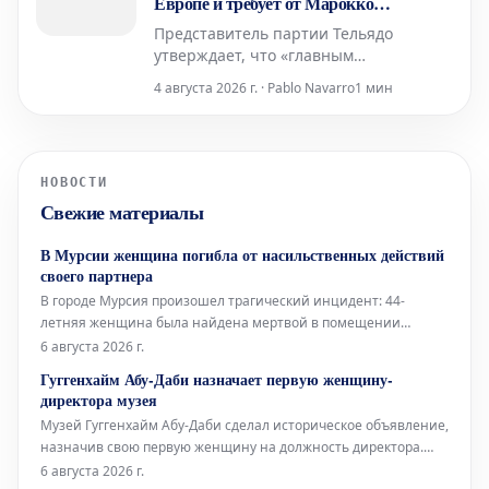
Европе и требует от Марокко
объяснений
Представитель партии Тельядо
утверждает, что «главным
ответственным» за произошедшее
4 августа 2026 г. · Pablo Navarro
1 мин
является председатель правительства.
При этом он избегает прямого
обвинения Марокко, хотя и
подчеркивает, что «крайне важно
НОВОСТИ
выяснить, что именно пошло не так в
Свежие материалы
сотрудничестве».
В Мурсии женщина погибла от насильственных действий
своего партнера
В городе Мурсия произошел трагический инцидент: 44-
летняя женщина была найдена мертвой в помещении
обувной мастерской. Согласно предварительным данным,
6 августа 2026 г.
причиной смерти стали ножевые ранения,
Гуггенхайм Абу-Даби назначает первую женщину-
предположительно нанесенные ее партнером. Тело погибшей
директора музея
обнаружили в одной из торговых галерей коммерчес
Музей Гуггенхайм Абу-Даби сделал историческое объявление,
назначив свою первую женщину на должность директора.
Это значительное событие открывает новую главу в
6 августа 2026 г.