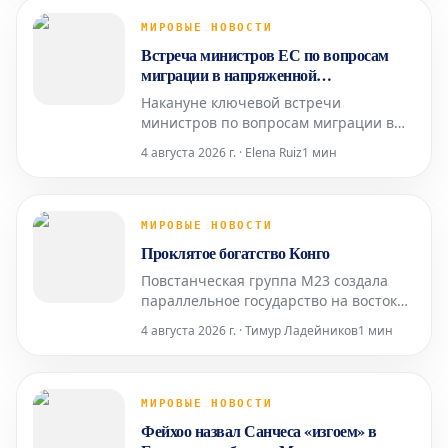
недвижимости. Это решение вызвано
заключением Совета гарантий,
МИРОВЫЕ НОВОСТИ
который признал текущую норму
Встреча министров ЕС по вопросам
неконституционной. Согласно его
миграции в напряженной
выводам,
политической обстановке
Накануне ключевой встречи
министров по вопросам миграции в
Европейском Союзе, министры
4 августа 2026 г. · Elena Ruiz
1 мин
внутренних дел Италии и Испании
обменялись взаимными обвинениями,
что указывает на крайне
напряженный политический климат.
МИРОВЫЕ НОВОСТИ
Проклятое богатство Конго
Повстанческая группа M23 создала
параллельное государство на востоке
Демократической Республики Конго и
4 августа 2026 г. · Тимур Ладейников
1 мин
внедрила сложную систему
расхищения колтана и других ценных
природных ресурсов.
МИРОВЫЕ НОВОСТИ
Фейхоо назвал Санчеса «изгоем» в