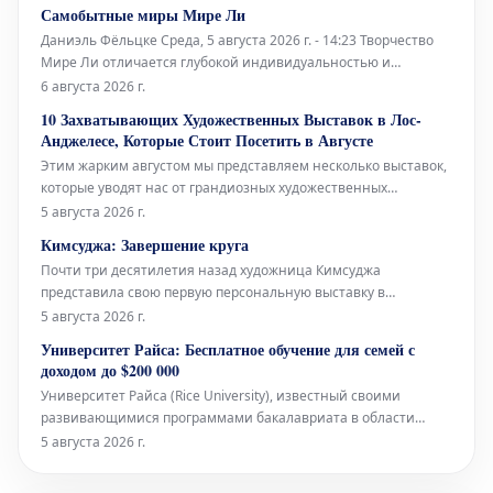
управлении и развитии культурного учреждения.
Самобытные миры Мире Ли
Даниэль Фёльцке Среда, 5 августа 2026 г. - 14:23 Творчество
Мире Ли отличается глубокой индивидуальностью и
своеобразным подходом к искусству. Ее работы погружают
6 августа 2026 г.
зрителя в уникальные и порой провокационные
10 Захватывающих Художественных Выставок в Лос-
пространства, полные необычных форм и концепций, которые
Анджелесе, Которые Стоит Посетить в Августе
бросают вызов привычном
Этим жарким августом мы представляем несколько выставок,
которые уводят нас от грандиозных художественных
высказываний в сторону более интимного, личного и
5 августа 2026 г.
повседневного. Галерея Lisson демонстрирует
Кимсуджа: Завершение круга
«вмешательства» Спенсера Финча — небольшие,
Почти три десятилетия назад художница Кимсуджа
раскрашенные и коллажированные чудеса, созда
представила свою первую персональную выставку в
Северной Америке под названием «Поле прачечной/Вшивая
5 августа 2026 г.
прогулка, Глядя в шитье». Она была организована в галереях
Университет Райса: Бесплатное обучение для семей с
Оквилла — музее современного искусства в богатом городе
доходом до $200 000
на озере Онтарио, располож
Университет Райса (Rice University), известный своими
развивающимися программами бакалавриата в области
искусств, объявил о значительном расширении своей
5 августа 2026 г.
политики финансовой помощи. Начиная с набора студентов
2027 года, учащиеся из семей с годовым доходом до 200 000