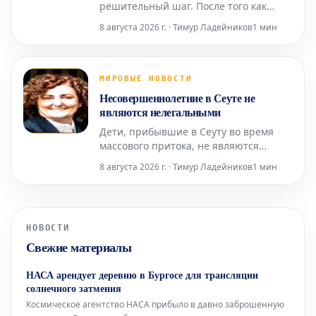
решительный шаг. После того как
Италия отклонила испанский
8 августа 2026 г. · Тимур Ладейников
1 мин
ультиматум относительно
пограничного контроля для испанских
граждан (введенный Италией в ответ
на нелегальное прибытие более 72
МИРОВЫЕ НОВОСТИ
000 мигрантов в Сеуту неделю назад),
Несовершеннолетние в Сеуте не
испанское правительство приняло от
являются нелегальными
Дети, прибывшие в Сеуту во время
массового притока, не являются
нелегальными, независимо от того,
8 августа 2026 г. · Тимур Ладейников
1 мин
что Сантьяго Абаскаль называет их
«захватчиками», а соглашения между
Vox и Народной партией (PP)
дегуманизируют их. Штурм границы
НОВОСТИ
поднимает вопросы об испанских
Свежие материалы
спецслужбах, степени лояльности сот
НАСА арендует деревню в Бургосе для трансляции
солнечного затмения
Космическое агентство НАСА прибыло в давно заброшенную