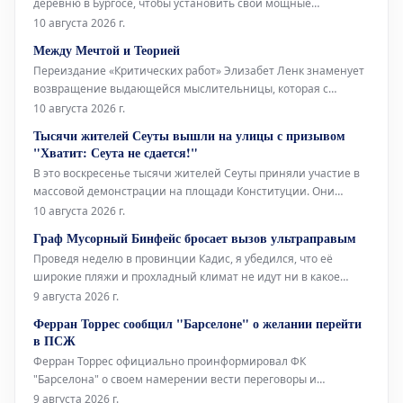
деревню в Бургосе, чтобы установить свои мощные
телескопы. С их помощью 12 августа 2026 года будет
10 августа 2026 г.
осуществляться прямая трансляция солнечного затмения для
Между Мечтой и Теорией
10 миллионов человек. Деревня, под названием
Переиздание «Критических работ» Элизабет Ленк знаменует
Вильялибадо, расположена
возвращение выдающейся мыслительницы, которая с
необычайной лёгкостью объединяет положения Критической
10 августа 2026 г.
теории и принципы сюрреализма. В своих эссе она яростно
Тысячи жителей Сеуты вышли на улицы с призывом
отстаивает ценность фантазии, противопоставляя её
"Хватит: Сеута не сдается!"
чрезмерной немецкой серьёзност
В это воскресенье тысячи жителей Сеуты приняли участие в
массовой демонстрации на площади Конституции. Они
собрались, чтобы потребовать решительных действий в ответ
10 августа 2026 г.
на критическую ситуацию, сложившуюся в городе после
Граф Мусорный Бинфейс бросает вызов ультраправым
массового притока мигрантов 30 июля. Главным лозунгом дня
Проведя неделю в провинции Кадис, я убедился, что её
стало "Хватит! Сеут
широкие пляжи и прохладный климат не идут ни в какое
сравнение со средиземноморским побережьем. Здесь, в
9 августа 2026 г.
Барселоне, без кондиционера не обойтись, тогда как там,
Ферран Торрес сообщил "Барселоне" о желании перейти
благодаря океанским бризам, смягчающим силу солнца, он
в ПСЖ
совершенно не нужен.
Ферран Торрес официально проинформировал ФК
"Барселона" о своем намерении вести переговоры и
заключить соглашение с "ПСЖ". Валенсийский нападающий
9 августа 2026 г.