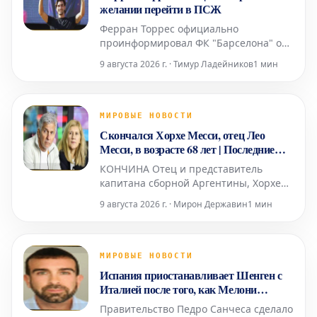
совершенно не нужен.
желании перейти в ПСЖ
Ферран Торрес официально
проинформировал ФК "Барселона" о
своем намерении вести переговоры и
9 августа 2026 г. · Тимур Ладейников
1 мин
заключить соглашение с "ПСЖ".
Валенсийский нападающий принял
решение покинуть каталонский клуб
после того, как забил победный гол в
МИРОВЫЕ НОВОСТИ
финале Чемпионата мира, и сообщил
Скончался Хорхе Месси, отец Лео
об этом главному тренеру Ханси Флику
Месси, в возрасте 68 лет | Последние
новости: прямые реакции
КОНЧИНА Отец и представитель
капитана сборной Аргентины, Хорхе
Месси, находился под медицинским
9 августа 2026 г. · Мирон Державин
1 мин
наблюдением в течение нескольких
месяцев из-за своего серьезного
состояния здоровья. Сегодня стало
известно о его кончине в возрасте 68
МИРОВЫЕ НОВОСТИ
лет, что потрясло весь футбольный
Испания приостанавливает Шенген с
мир.
Италией после того, как Мелони
отвергла ультиматум Санчеса
Правительство Педро Санчеса сделало