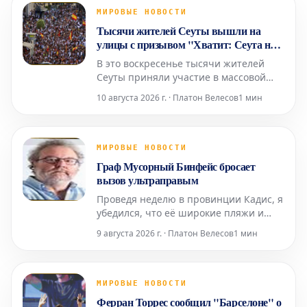
МИРОВЫЕ НОВОСТИ
Тысячи жителей Сеуты вышли на
улицы с призывом "Хватит: Сеута не
сдается!"
В это воскресенье тысячи жителей
Сеуты приняли участие в массовой
демонстрации на площади
10 августа 2026 г. · Платон Велесов
1 мин
Конституции. Они собрались, чтобы
потребовать решительных действий в
ответ на критическую ситуацию,
сложившуюся в городе после
МИРОВЫЕ НОВОСТИ
массового притока мигрантов 30 июля.
Граф Мусорный Бинфейс бросает
Главным лозунгом дня стало "Хватит!
вызов ультраправым
Сеут
Проведя неделю в провинции Кадис, я
убедился, что её широкие пляжи и
прохладный климат не идут ни в какое
9 августа 2026 г. · Платон Велесов
1 мин
сравнение со средиземноморским
побережьем. Здесь, в Барселоне, без
кондиционера не обойтись, тогда как
там, благодаря океанским бризам,
МИРОВЫЕ НОВОСТИ
смягчающим силу солнца, он
Ферран Торрес сообщил "Барселоне" о