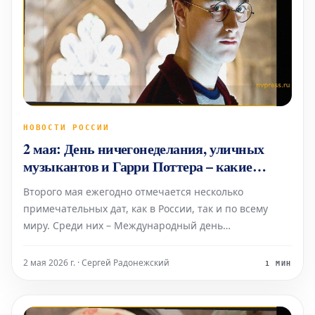
НОВОСТИ РОССИИ
2 мая: День ничегонеделания, уличных
музыкантов и Гарри Поттера – какие
праздники отмечают в России и мире
Второго мая ежегодно отмечается несколько
примечательных дат, как в России, так и по всему
миру. Среди них – Международный день
ничегонеделания, День уличного музыканта и,
конечно же, Международный день Гарри Поттера.
2 мая 2026 г. · Сергей Радонежский
1 МИН
Международный день ничегонеделания Этот
праздник призывает каждого з