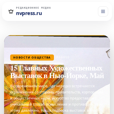
РЕДАКЦИОННОЕ МЕДИА
nvpress.ru
НОВОСТИ ОБЩЕСТВА
ГЛАВНОЕ
15 Главных Художественных
Выставок в Нью-Йорке, Май
В современном мире, где нередко встречаются
ограничения со стороны правительств, корпораций
и общественных норм, искусство предоставляет
уникальный способ осмысления и противодействия
этому давлению. Наша подборка выставок в Нью-