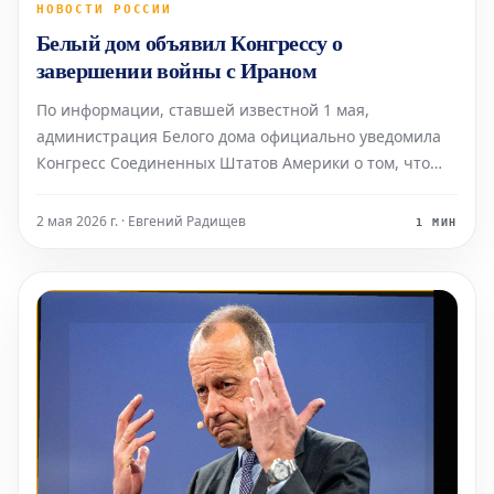
НОВОСТИ РОССИИ
Белый дом объявил Конгрессу о
завершении войны с Ираном
По информации, ставшей известной 1 мая,
администрация Белого дома официально уведомила
Конгресс Соединенных Штатов Америки о том, что
конфликт с Ираном завершен. Президент Дональд
Трамп направил соответствующее послание спикеру
2 мая 2026 г. · Евгений Радищев
1 МИН
Палаты представителей Майку Джонсону, подтвердив
окончание военных