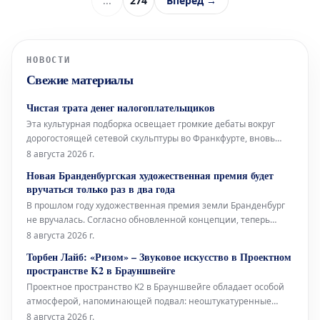
...
274
Вперёд →
НОВОСТИ
Свежие материалы
Чистая трата денег налогоплательщиков
Эта культурная подборка освещает громкие дебаты вокруг
дорогостоящей сетевой скульптуры во Франкфурте, вновь
открывшуюся Галерею Аполлона в Лувре, культовое
8 августа 2026 г.
произведение Марселя Дюшана, а также необычный проект
Новая Бранденбургская художественная премия будет
Берлинского Фольксбюне, превращенного во временный
вручаться только раз в два года
открытый бассейн. Дебаты во
В прошлом году художественная премия земли Бранденбург
не вручалась. Согласно обновленной концепции, теперь
премия будет присуждаться только раз в два года, и это не
8 августа 2026 г.
единственное изменение. Правительство Бранденбурга,
Торбен Лайб: «Ризом» – Звуковое искусство в Проектном
утверждая новую структуру премии, намерено оказать
пространстве K2 в Брауншвейге
всестороннюю поддержку
Проектное пространство K2 в Брауншвейге обладает особой
атмосферой, напоминающей подвал: неоштукатуренные
стены, высоко расположенные окна и видимые трубы, словно
8 августа 2026 г.