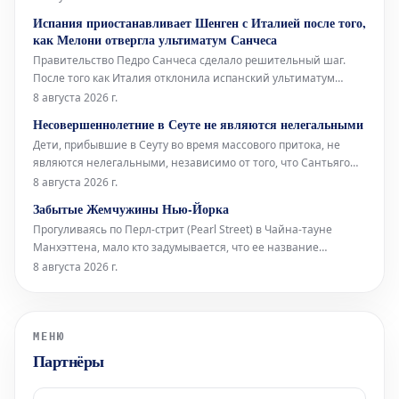
сходящиеся сюда с верхних этажей. В этом уникальном
Испания приостанавливает Шенген с Италией после того,
окружении норвежский звуковой художник Торбен Лайб
как Мелони отвергла ультиматум Санчеса
представляет свою ин
Правительство Педро Санчеса сделало решительный шаг.
После того как Италия отклонила испанский ультиматум
относительно пограничного контроля для испанских граждан
8 августа 2026 г.
(введенный Италией в ответ на нелегальное прибытие более
Несовершеннолетние в Сеуте не являются нелегальными
72 000 мигрантов в Сеуту неделю назад), испанское
Дети, прибывшие в Сеуту во время массового притока, не
правительство приняло от
являются нелегальными, независимо от того, что Сантьяго
Абаскаль называет их «захватчиками», а соглашения между
8 августа 2026 г.
Vox и Народной партией (PP) дегуманизируют их. Штурм
Забытые Жемчужины Нью-Йорка
границы поднимает вопросы об испанских спецслужбах,
Прогуливаясь по Перл-стрит (Pearl Street) в Чайна-тауне
степени лояльности сот
Манхэттена, мало кто задумывается, что ее название
указывает на первоначальную береговую линию Ист-Ривер
8 августа 2026 г.
XVII века в Нью-Йорке. Эта улица получила свое имя
благодаря скоплению раковин индейцев ленапе (Lenape),
расположенному в ее южной час
МЕНЮ
Партнёры