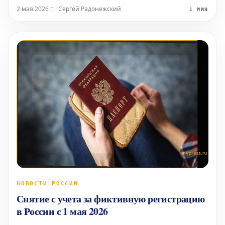
значительную часть здания. По оперативным
2 мая 2026 г. · Сергей Радонежский
1 МИН
данным, огонь интенсивно распространялся внутри
торгового центра и переше
НОВОСТИ РОССИИ
Снятие с учета за фиктивную регистрацию
в России с 1 мая 2026