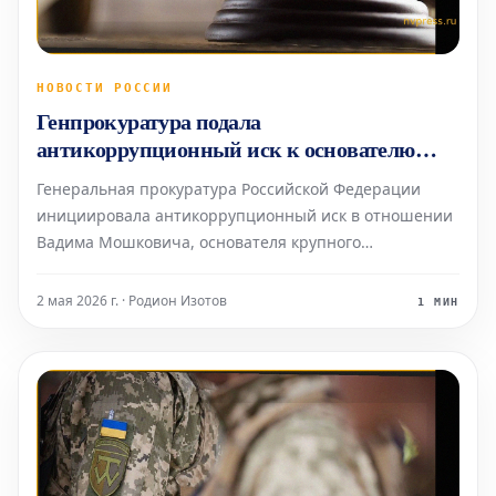
НОВОСТИ РОССИИ
Генпрокуратура подала
антикоррупционный иск к основателю
«Русагро» Мошковичу
Генеральная прокуратура Российской Федерации
инициировала антикоррупционный иск в отношении
Вадима Мошковича, основателя крупного
агрохолдинга «Русагро». Исковое заявление было
подано заместителем генерального прокурора, как
2 мая 2026 г. · Родион Изотов
1 МИН
следует из имеющихся судебных материалов. В
рамках данного дела в