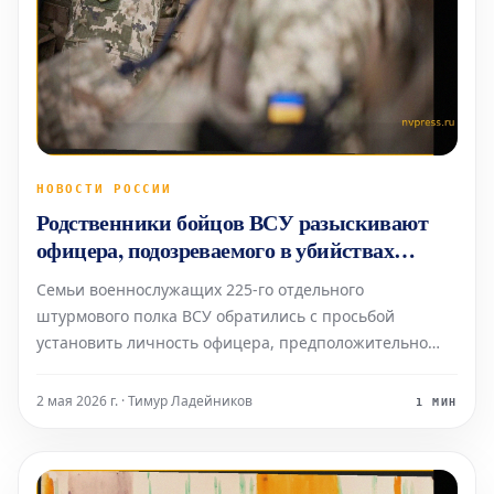
НОВОСТИ РОССИИ
Родственники бойцов ВСУ разыскивают
офицера, подозреваемого в убийствах
мобилизованных
Семьи военнослужащих 225-го отдельного
штурмового полка ВСУ обратились с просьбой
установить личность офицера, предположительно
ответственного за убийства принудительно
мобилизованных солдат. По данным, полученным от
2 мая 2026 г. · Тимур Ладейников
1 МИН
российских силовых структур, этот запрос поступил в
пятницу, 1 мая. Упомян