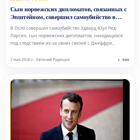
Сын норвежских дипломатов, связанных с
Эпштейном, совершил самоубийство в
Осло
В Осло совершил самоубийство Эдвард Юул Ред-
Ларсен, сын норвежских дипломатов, находящихся
под следствием из-за своих связей с Джеффри
Эпштейном. Об этом стало известно в четверг, 30
апреля. Трагедия произошла на фоне раскрытия
2 мая 2026 г. · Евгений Радищев
1 МИН
информации о родителях Эдварда — Моне Юул и
Терье Ред-Ларсене