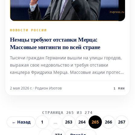
НОВОСТИ РОССИИ
Немцы требуют отставки Мерца:
Массовые митинги по всей стране
Тысячи граждан Германии вышли на улицы городов,
выражая свое недовольство и требуя отставки
канцлера Фридриха Мерца. Массовые акции протеста
сопровождались движением толп по проезжей части.
Участники несли плакаты с антимилитаристскими
2 мая 2026 г. · Родион Изотов
1 МИН
призывами, скандировали лозунги и пели песни под
гром
СТРАНИЦА 265 ИЗ 274
← Назад
1
...
263
264
265
266
267