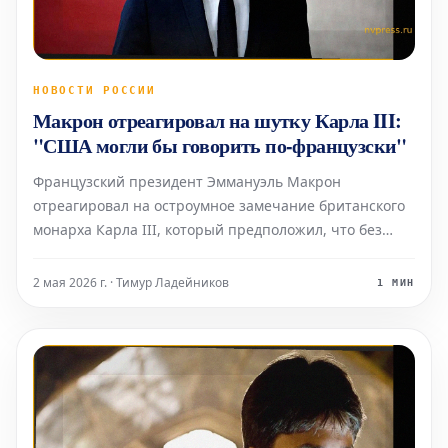
НОВОСТИ РОССИИ
Макрон отреагировал на шутку Карла III:
"США могли бы говорить по-французски"
Французский президент Эммануэль Макрон
отреагировал на остроумное замечание британского
монарха Карла III, который предположил, что без
участия Великобритании жители США могли бы
говорить по-французски. Своим мнением Макрон
2 мая 2026 г. · Тимур Ладейников
1 МИН
поделился в социальной сети X. Недавно, во время
своего визита в Ва