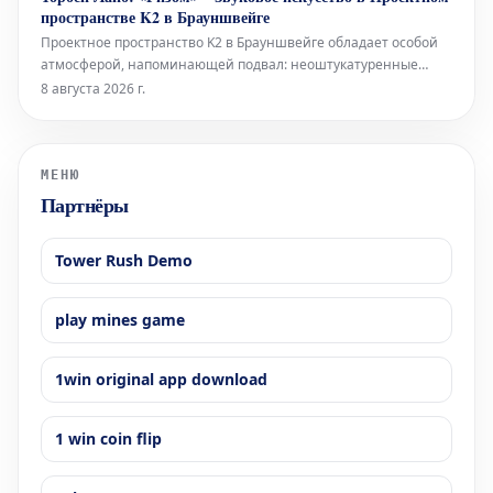
утверждая новую структуру премии, намерено оказать
пространстве K2 в Брауншвейге
всестороннюю поддержку
Проектное пространство K2 в Брауншвейге обладает особой
атмосферой, напоминающей подвал: неоштукатуренные
стены, высоко расположенные окна и видимые трубы, словно
8 августа 2026 г.
сходящиеся сюда с верхних этажей. В этом уникальном
окружении норвежский звуковой художник Торбен Лайб
представляет свою ин
МЕНЮ
Партнёры
Tower Rush Demo
play mines game
1win original app download
1 win coin flip