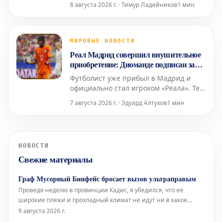
8 августа 2026 г. · Тимур Ладейников
1 мин
что Сантьяго Абаскаль называет их
«захватчиками», а соглашения между
Vox и Народной партией (PP)
дегуманизируют их. Штурм границы
МИРОВЫЕ НОВОСТИ
поднимает вопросы об испанских
Реал Мадрид совершил внушительное
спецслужбах, степени лояльности сот
приобретение: Диоманде подписан за
~130 миллионов евро до 2033 года
Футболист уже прибыл в Мадрид и
официально стал игроком «Реала». Тем
временем клуб ожидает согласия
7 августа 2026 г. · Эдуард Алтухов
1 мин
Винисиуса на продление контракта, а
также приход Родри привносит новые
динамики в команду.
НОВОСТИ
Свежие материалы
Граф Мусорный Бинфейс бросает вызов ультраправым
Проведя неделю в провинции Кадис, я убедился, что её
широкие пляжи и прохладный климат не идут ни в какое
сравнение со средиземноморским побережьем. Здесь, в
9 августа 2026 г.
Барселоне, без кондиционера не обойтись, тогда как там,