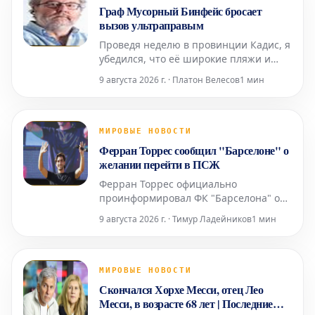
Граф Мусорный Бинфейс бросает
вызов ультраправым
Проведя неделю в провинции Кадис, я
убедился, что её широкие пляжи и
прохладный климат не идут ни в какое
9 августа 2026 г. · Платон Велесов
1 мин
сравнение со средиземноморским
побережьем. Здесь, в Барселоне, без
кондиционера не обойтись, тогда как
там, благодаря океанским бризам,
МИРОВЫЕ НОВОСТИ
смягчающим силу солнца, он
Ферран Торрес сообщил "Барселоне" о
совершенно не нужен.
желании перейти в ПСЖ
Ферран Торрес официально
проинформировал ФК "Барселона" о
своем намерении вести переговоры и
9 августа 2026 г. · Тимур Ладейников
1 мин
заключить соглашение с "ПСЖ".
Валенсийский нападающий принял
решение покинуть каталонский клуб
после того, как забил победный гол в
МИРОВЫЕ НОВОСТИ
финале Чемпионата мира, и сообщил
Скончался Хорхе Месси, отец Лео
об этом главному тренеру Ханси Флику
Месси, в возрасте 68 лет | Последние