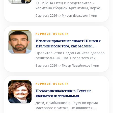
новости: прямые реакции
КОНЧИНА Отец и представитель
капитана сборной Аргентины, Хорхе
Месси, находился под медицинским
9 августа 2026 г. · Мирон Державин
1 мин
наблюдением в течение нескольких
месяцев из-за своего серьезного
состояния здоровья. Сегодня стало
известно о его кончине в возрасте 68
МИРОВЫЕ НОВОСТИ
лет, что потрясло весь футбольный
Испания приостанавливает Шенген с
мир.
Италией после того, как Мелони
отвергла ультиматум Санчеса
Правительство Педро Санчеса сделало
решительный шаг. После того как
Италия отклонила испанский
8 августа 2026 г. · Тимур Ладейников
1 мин
ультиматум относительно
пограничного контроля для испанских
граждан (введенный Италией в ответ
на нелегальное прибытие более 72
МИРОВЫЕ НОВОСТИ
000 мигрантов в Сеуту неделю назад),
Несовершеннолетние в Сеуте не
испанское правительство приняло от
являются нелегальными
Дети, прибывшие в Сеуту во время
массового притока, не являются
нелегальными, независимо от того,