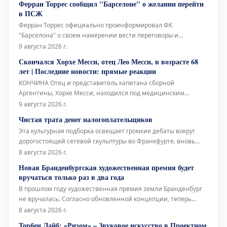
Ферран Торрес сообщил "Барселоне" о желании перейти
благодаря океанским бризам, смягчающим силу солнца, он
в ПСЖ
совершенно не нужен.
Ферран Торрес официально проинформировал ФК
"Барселона" о своем намерении вести переговоры и
заключить соглашение с "ПСЖ". Валенсийский нападающий
9 августа 2026 г.
принял решение покинуть каталонский клуб после того, как
Скончался Хорхе Месси, отец Лео Месси, в возрасте 68
забил победный гол в финале Чемпионата мира, и сообщил
лет | Последние новости: прямые реакции
об этом главному тренеру Ханси Флику
КОНЧИНА Отец и представитель капитана сборной
Аргентины, Хорхе Месси, находился под медицинским
наблюдением в течение нескольких месяцев из-за своего
9 августа 2026 г.
серьезного состояния здоровья. Сегодня стало известно о его
Чистая трата денег налогоплательщиков
кончине в возрасте 68 лет, что потрясло весь футбольный
Эта культурная подборка освещает громкие дебаты вокруг
мир.
дорогостоящей сетевой скульптуры во Франкфурте, вновь
открывшуюся Галерею Аполлона в Лувре, культовое
8 августа 2026 г.
произведение Марселя Дюшана, а также необычный проект
Новая Бранденбургская художественная премия будет
Берлинского Фольксбюне, превращенного во временный
вручаться только раз в два года
открытый бассейн. Дебаты во
В прошлом году художественная премия земли Бранденбург
не вручалась. Согласно обновленной концепции, теперь
премия будет присуждаться только раз в два года, и это не
8 августа 2026 г.
единственное изменение. Правительство Бранденбурга,
Торбен Лайб: «Ризом» – Звуковое искусство в Проектном