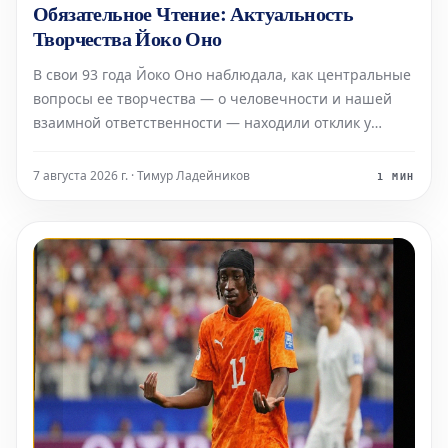
Обязательное Чтение: Актуальность
Творчества Йоко Оно
В свои 93 года Йоко Оно наблюдала, как центральные
вопросы ее творчества — о человечности и нашей
взаимной ответственности — находили отклик у
многих поколений. Музыкальный критик Los Angeles
Times Марк Свед в своем недавнем репортаже о
7 августа 2026 г. · Тимур Ладейников
1 МИН
последних исполнениях работ Оно, включая
знаменитую «