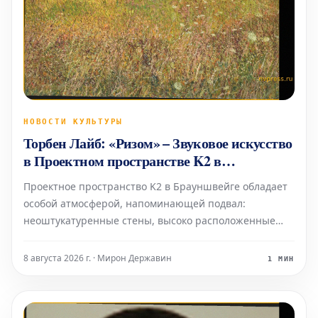
НОВОСТИ КУЛЬТУРЫ
Торбен Лайб: «Ризом» – Звуковое искусство
в Проектном пространстве K2 в
Брауншвейге
Проектное пространство K2 в Брауншвейге обладает
особой атмосферой, напоминающей подвал:
неоштукатуренные стены, высоко расположенные
окна и видимые трубы, словно сходящиеся сюда с
верхних этажей. В этом уникальном окружении
8 августа 2026 г. · Мирон Державин
1 МИН
норвежский звуковой художник Торбен Лайб
представляет свою ин