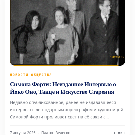
НОВОСТИ ОБЩЕСТВА
Симона Форти: Неизданное Интервью о
Йоко Оно, Танце и Искусстве Старения
Недавно опубликованное, ранее не издававшееся
интервью с легендарным хореографом и художницей
Симоной Форти проливает свет на её связи с
многогранной иконой Йоко Оно, а также на её
взгляды на танец и старение. Проведённое в 2014
7 августа 2026 г. · Платон Велесов
1 МИН