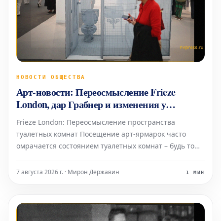
НОВОСТИ ОБЩЕСТВА
Арт-новости: Переосмысление Frieze
London, дар Грабнер и изменения у
Gagosian
Frieze London: Переосмысление пространства
туалетных комнат Посещение арт-ярмарок часто
омрачается состоянием туалетных комнат – будь то
унылые биотуалеты в стиле Коачеллы или просто
функциональные, но безликие помещения с одной
7 августа 2026 г. · Мирон Державин
1 МИН
кабинкой «только для экспонентов». Возможно,
поэтому Fr