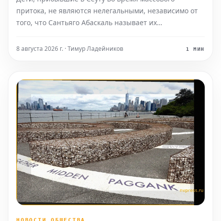
притока, не являются нелегальными, независимо от
того, что Сантьяго Абаскаль называет их
«захватчиками», а соглашения между Vox и Народной
партией (PP) дегуманизируют их. Штурм границы
8 августа 2026 г. · Тимур Ладейников
1 МИН
поднимает вопросы об испанских спецслужбах,
степени лояльности сот
НОВОСТИ ОБЩЕСТВА