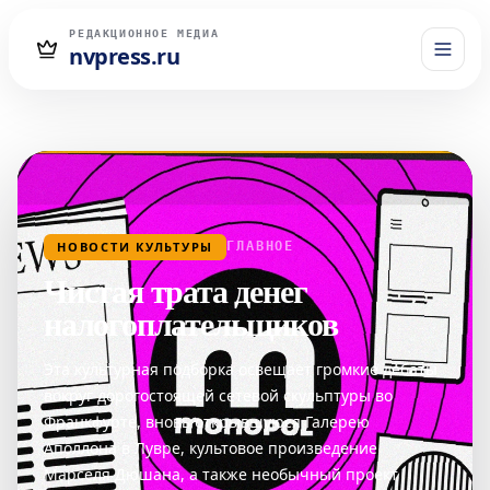
РЕДАКЦИОННОЕ МЕДИА
nvpress.ru
НОВОСТИ КУЛЬТУРЫ
ГЛАВНОЕ
Чистая трата денег
налогоплательщиков
Эта культурная подборка освещает громкие дебаты
вокруг дорогостоящей сетевой скульптуры во
Франкфурте, вновь открывшуюся Галерею
Аполлона в Лувре, культовое произведение
Марселя Дюшана, а также необычный проект