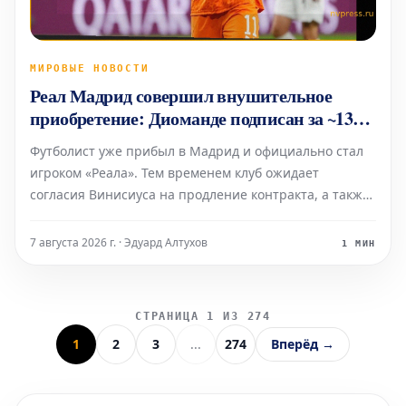
МИРОВЫЕ НОВОСТИ
Реал Мадрид совершил внушительное
приобретение: Диоманде подписан за ~130
миллионов евро до 2033 года
Футболист уже прибыл в Мадрид и официально стал
игроком «Реала». Тем временем клуб ожидает
согласия Винисиуса на продление контракта, а также
приход Родри привносит новые динамики в команду.
7 августа 2026 г. · Эдуард Алтухов
1 МИН
СТРАНИЦА 1 ИЗ 274
1
2
3
...
274
Вперёд →