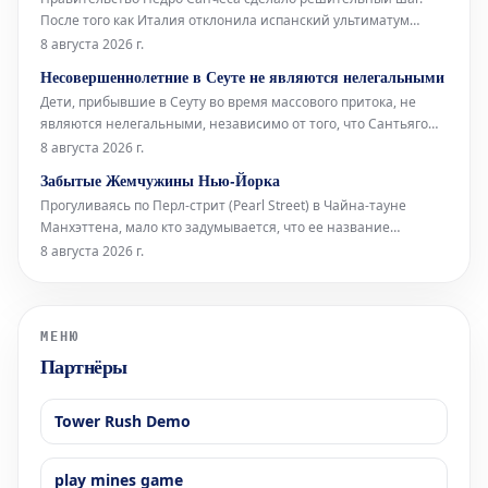
После того как Италия отклонила испанский ультиматум
относительно пограничного контроля для испанских граждан
8 августа 2026 г.
(введенный Италией в ответ на нелегальное прибытие более
Несовершеннолетние в Сеуте не являются нелегальными
72 000 мигрантов в Сеуту неделю назад), испанское
Дети, прибывшие в Сеуту во время массового притока, не
правительство приняло от
являются нелегальными, независимо от того, что Сантьяго
Абаскаль называет их «захватчиками», а соглашения между
8 августа 2026 г.
Vox и Народной партией (PP) дегуманизируют их. Штурм
Забытые Жемчужины Нью-Йорка
границы поднимает вопросы об испанских спецслужбах,
Прогуливаясь по Перл-стрит (Pearl Street) в Чайна-тауне
степени лояльности сот
Манхэттена, мало кто задумывается, что ее название
указывает на первоначальную береговую линию Ист-Ривер
8 августа 2026 г.
XVII века в Нью-Йорке. Эта улица получила свое имя
благодаря скоплению раковин индейцев ленапе (Lenape),
расположенному в ее южной час
МЕНЮ
Партнёры
Tower Rush Demo
play mines game