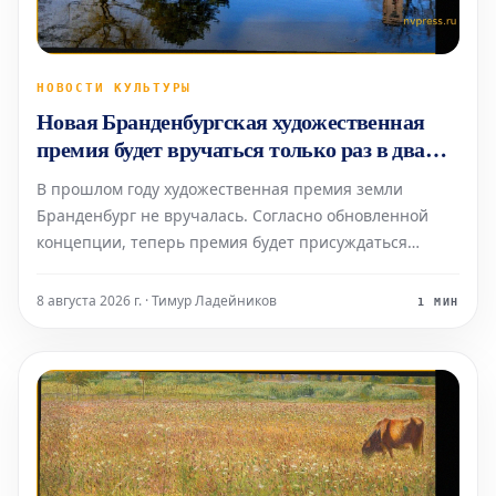
НОВОСТИ КУЛЬТУРЫ
Новая Бранденбургская художественная
премия будет вручаться только раз в два
года
В прошлом году художественная премия земли
Бранденбург не вручалась. Согласно обновленной
концепции, теперь премия будет присуждаться
только раз в два года, и это не единственное
изменение. Правительство Бранденбурга, утверждая
8 августа 2026 г. · Тимур Ладейников
1 МИН
новую структуру премии, намерено оказать
всестороннюю поддержку