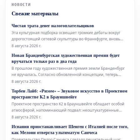
НОВОСТИ
Свежие материалы
Чистая трата денег налогоплательщиков
Эта культурная подборка освещает громкие дебаты вокруг
дорогостоящей сетевой скульптуры во Франкфурте, вновь
открывшуюся Галерею Аполлона в Лувре, культовое
8 августа 2026 г.
произведение Марселя Дюшана, а также необычный проект
Новая Бранденбургская художественная премия будет
Берлинского Фольксбюне, превращенного во временный
вручаться только раз в два года
открытый бассейн. Дебаты во
В прошлом году художественная премия земли Бранденбург
не вручалась. Согласно обновленной концепции, теперь
премия будет присуждаться только раз в два года, и это не
8 августа 2026 г.
единственное изменение. Правительство Бранденбурга,
Торбен Лайб: «Ризом» – Звуковое искусство в Проектном
утверждая новую структуру премии, намерено оказать
пространстве K2 в Брауншвейге
всестороннюю поддержку
Проектное пространство K2 в Брауншвейге обладает особой
атмосферой, напоминающей подвал: неоштукатуренные
стены, высоко расположенные окна и видимые трубы, словно
8 августа 2026 г.
сходящиеся сюда с верхних этажей. В этом уникальном
Испания приостанавливает Шенген с Италией после того,
окружении норвежский звуковой художник Торбен Лайб
как Мелони отвергла ультиматум Санчеса
представляет свою ин
Правительство Педро Санчеса сделало решительный шаг.