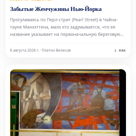
Забытые Жемчужины Нью-Йорка
Прогуливаясь по Перл-стрит (Pearl Street) в Чайна-
тауне Манхэттена, мало кто задумывается, что ее
название указывает на первоначальную береговую
линию Ист-Ривер XVII века в Нью-Йорке. Эта улица
получила свое имя благодаря скоплению раковин
8 августа 2026 г. · Платон Велесов
1 МИН
индейцев ленапе (Lenape), расположенному в ее
южной час