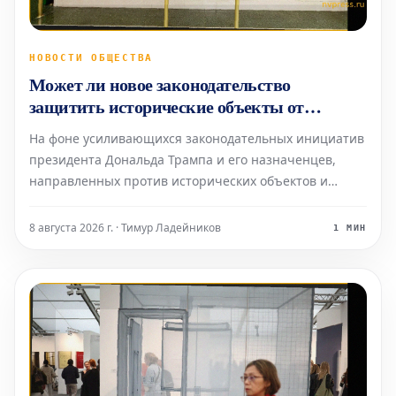
НОВОСТИ ОБЩЕСТВА
Может ли новое законодательство
защитить исторические объекты от
политического давления?
На фоне усиливающихся законодательных инициатив
президента Дональда Трампа и его назначенцев,
направленных против исторических объектов и
произведений искусства, которые они содержат,
демократы и группы по защите культурного наследия
8 августа 2026 г. · Тимур Ладейников
1 МИН
активно продвигают новые меры защиты. Это
происходит в то вр