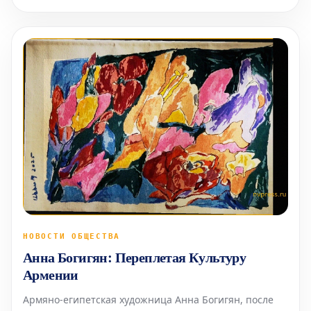
году Джулией Брайан-Уилсон, это интервью снова
вышло на свет посл
НОВОСТИ ОБЩЕСТВА
Анна Богигян: Переплетая Культуру
Армении
Армяно-египетская художница Анна Богигян, после